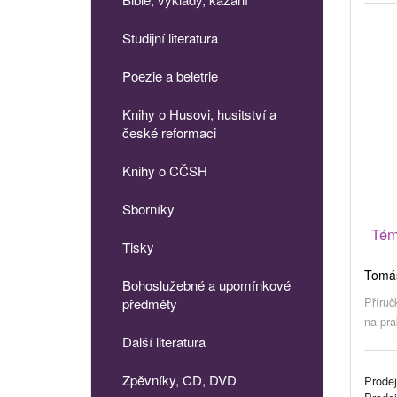
Studijní literatura
Poezie a beletrie
Knihy o Husovi, husitství a
české reformaci
Knihy o CČSH
Sborníky
Tém
Tisky
Tomáš
Bohoslužebné a upomínkové
Příruč
předměty
na prak
Další literatura
Zpěvníky, CD, DVD
Prodej