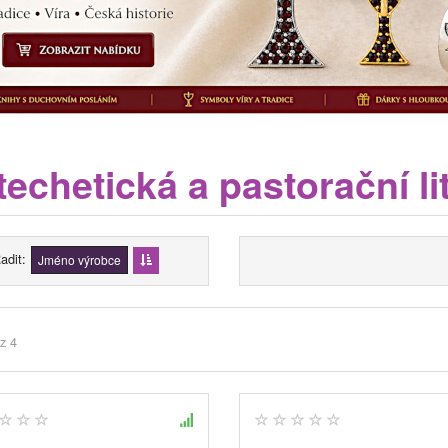
echetická a pastorační li
adit
Jméno výrobce
z 4