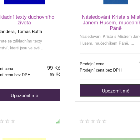
kladní texty duchovního
Následování Krista s Mis
života
Janem Husem, mučední
Páně
Šandera, Tomáš Butta
Následování Krista s Mistrem Ja
te se základními texty
Husem, mučedníkem Páně. ...
ství, které jsou ve své ...
Prodejní cena
99 Kč
ní cena
Prodejní cena bez DPH
99 Kč
jní cena bez DPH
Upozornit mě
Upozornit mě