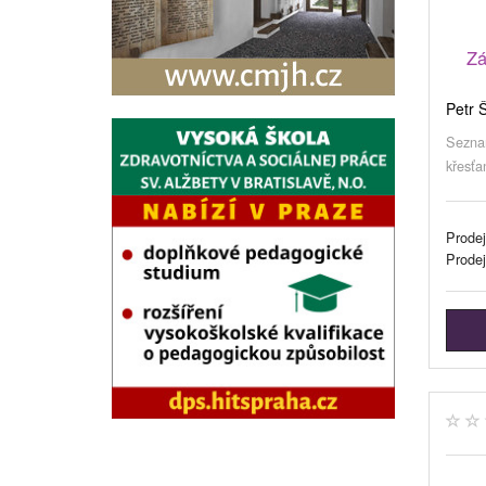
Zá
Petr 
Seznam
křesťan
Prodej
Prode