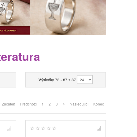
teratura
Výsledky 73 - 87 z 87
Začátek
Předchozí
1
2
3
4
Následující
Konec