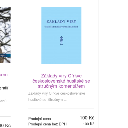
osem
Základy víry Církve
československé husitské se
stručným komentářem
rafií
Základy víry Církve československé
husitské se Stručným ...
ení i
100 Kč
Prodejní cena
100 Kč
Prodejní cena bez DPH
40 Kč