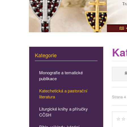
Kat
Kategorie
Monografie a tematické
Ř
publikace
Katechetická a pastorační
literatura
Strana 4 
Liturgické knihy a příručky
CČSH
Bible, výklady, kázání