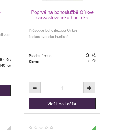
é
Poprvé na bohoslužbě Církve
československé husitské
Průvodce bohoslužbou Církve
blikace
československé husitské.
3 Kč
Prodejní cena
40 Kč
0 Kč
Sleva:
140 Kč