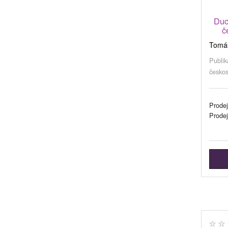
Duc
č
Tomáš
Publik
českos
Prodej
Prode