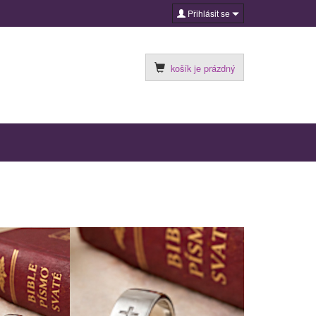
Přihlásit se
košík je prázdný