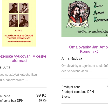
Omalovánky Jan Amo
Komenský
ženské vyučování v české
Anna Radová
reformaci
Omalovánky s tajenkami a luštěn
 Butta
děti věnované Janu ...
ace se zabývá katechetikou
u o náboženském ...
Prodejní cena
Prodejní cena bez DPH
99 Kč
ní cena
Sleva:
99 Kč
jní cena bez DPH