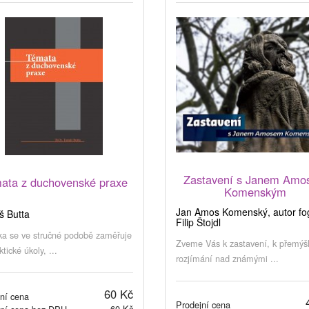
Zastavení s Janem Am
ata z duchovenské praxe
Komenským
Jan Amos Komenský, autor fog
 Butta
Filip Štojdl
ka se ve stručné podobě zaměřuje
Zveme Vás k zastavení, k přemýšl
tické úkoly, ...
rozjímání nad známými ...
60 Kč
ní cena
Prodejní cena
60 Kč