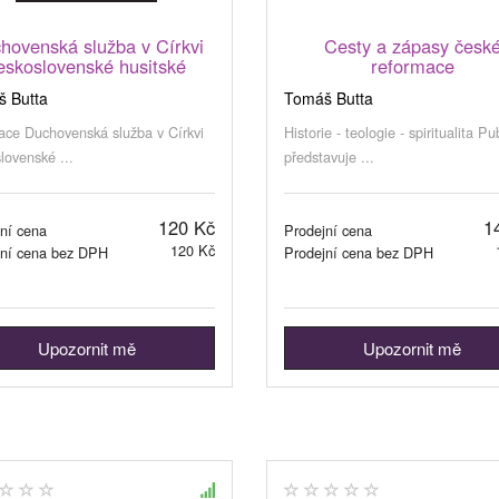
hovenská služba v Církvi
Cesty a zápasy česk
eskoslovenské husitské
reformace
 Butta
Tomáš Butta
ace Duchovenská služba v Církvi
Historie - teologie - spiritualita Pu
lovenské ...
představuje ...
120 Kč
1
ní cena
Prodejní cena
120 Kč
jní cena bez DPH
Prodejní cena bez DPH
Upozornit mě
Upozornit mě