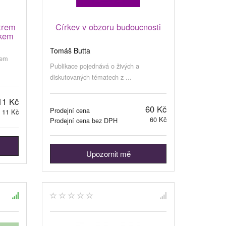
trem
Církev v obzoru budoucnosti
kem
Tomáš Butta
nem
Publikace pojednává o živých a
diskutovaných tématech z ...
11 Kč
60 Kč
Prodejní cena
11 Kč
60 Kč
Prodejní cena bez DPH
Upozornit mě