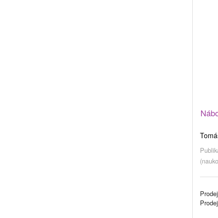
Nábo
Tomáš
Publik
(nauko
Prodej
Prode