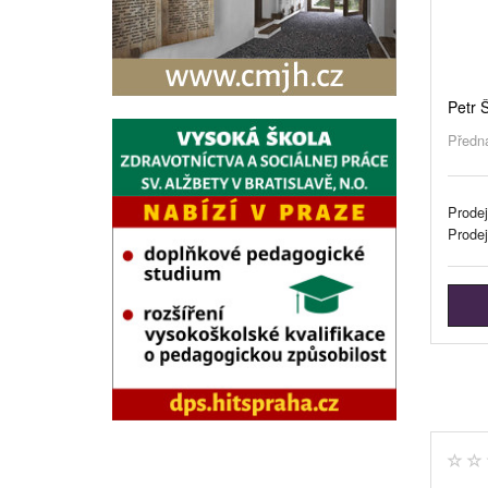
Petr 
Předn
Prodej
Prode