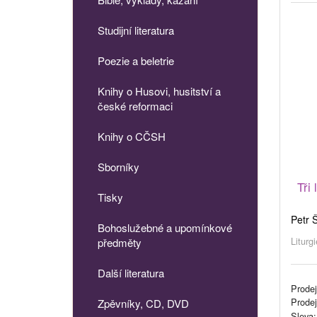
Studijní literatura
Poezie a beletrie
Knihy o Husovi, husitství a
české reformaci
Knihy o CČSH
Sborníky
Tři
Tisky
Petr 
Bohoslužebné a upomínkové
Liturg
předměty
Další literatura
Prodej
Prode
Zpěvníky, CD, DVD
Sleva: