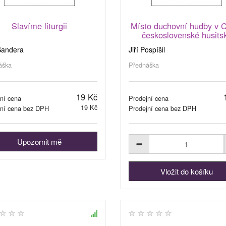
Slavíme liturgii
Místo duchovní hudby v C
československé husits
Šandera
Jiří Pospíšil
áška
Přednáška
19 Kč
ní cena
Prodejní cena
19 Kč
jní cena bez DPH
Prodejní cena bez DPH
Upozornit mě