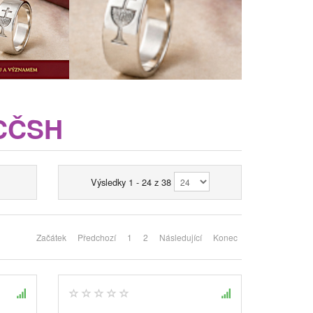
 CČSH
Výsledky 1 - 24 z 38
Začátek
Předchozí
1
2
Následující
Konec