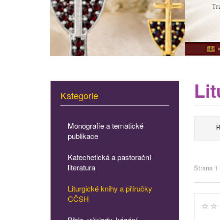
Li
Kategorie
Monografie a tematické
Ř
publikace
Katechetická a pastorační
literatura
Strana 1 
Liturgické knihy a příručky
CČSH
Bible, výklady, kázání