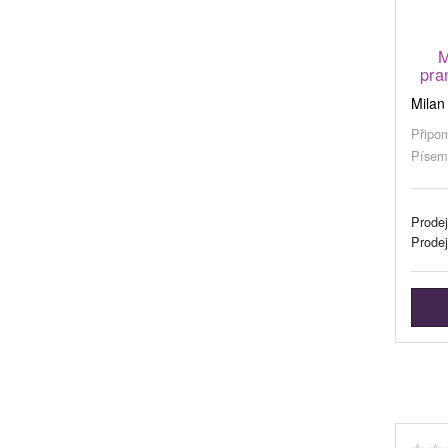
M
pra
Milan
Připom
Písem
Prodej
Prode