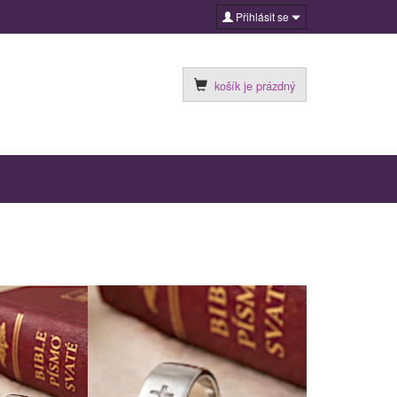
Přihlásit se
košík je prázdný