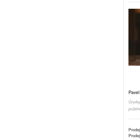
Pavel
Úryvky
požehn
Prodej
Prode