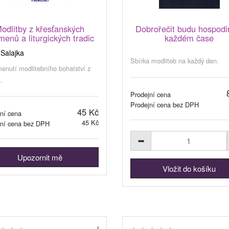
odlitby z křesťanských
Dobrořečit budu hospodi
menů a liturgických tradic
každém čase
 Salajka
Sbírka modliteb na každý den.
enutí modlitebního bohatství z
.
Prodejní cena
Prodejní cena bez DPH
45 Kč
ní cena
45 Kč
jní cena bez DPH
Upozornit mě