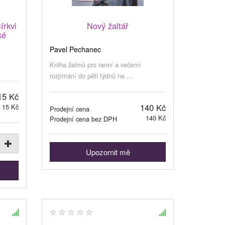
írkvi
Nový žaltář
ké
Pavel Pechanec
Kniha žalmů pro ranní a večerní
rozjímání do pěti týdnů na ...
15 Kč
140 Kč
15 Kč
Prodejní cena
140 Kč
Prodejní cena bez DPH
Upozornit mě