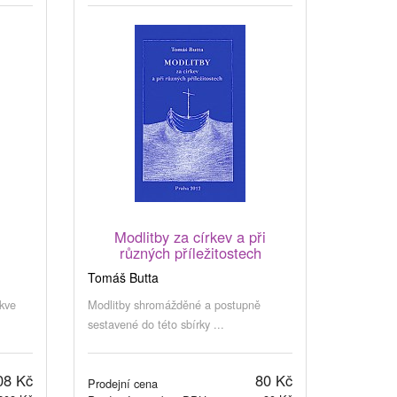
s
Modlitby za církev a při
různých příležitostech
Tomáš Butta
rkve
Modlitby shromážděné a postupně
sestavené do této sbírky ...
08 Kč
80 Kč
Prodejní cena