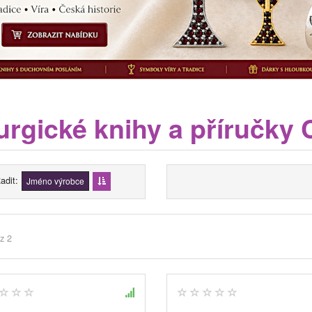
turgické knihy a příručky
adit
Jméno výrobce
z 2