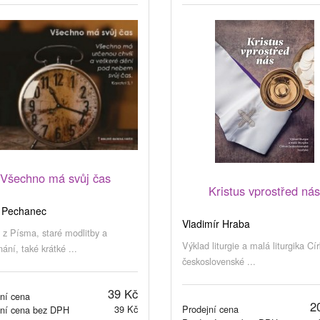
Všechno má svůj čas
Kristus vprostřed ná
 Pechanec
Vladimír Hraba
 z Písma, staré modlitby a
Výklad liturgie a malá liturgika Cí
ání, také krátké ...
československé ...
39 Kč
ní cena
2
39 Kč
Prodejní cena
jní cena bez DPH