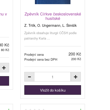
nu v
Zpěvník Církve československé
husitské
Z. Trtík, O. Ungermann, L. Šimšík
Zpěvník obsahuje liturgii CČSH podle
patriarchy Karla ...
80 Kč
80 Kč
200 Kč
Prodejní cena
200 Kč
Prodejní cena bez DPH