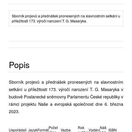
Sborník projevů a přednášek pronesených na slavnostním setkání u
příležitosti 173. výročí narození T. G. Masaryka.
Popis
Sborník projevů a přednášek pronesených na slavnostním
setkání u příležitosti 173. výročí narození T. G. Masaryka v
budově Poslanecké sněmovny Parlamentu České republiky v
rámci projektu Naše a evropská společnost dne 6. března
2023.
Počet
Rok
Náš
Uspořádali
Jazyk
Formát
Vazba
Vydání
ISBN