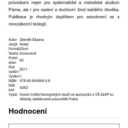
průvodcem nejen pro systematické a metodické studium
Písma, ale i pro osobní a duchovní život každého člověka.
Publikace je vhodným doplňkem pro seznámení se s
novozákonní teologií.
Autor
Zdeněk Sázava
Jazyk
český
Formát
22cm
Vazba
brožovaná
Počet
62
stran
Rok
2011
vydání
Vydání
1.
ISBN
978-80-904964-0-8
Náš
A363
kód
Vydal
Husův institut teologických studií ve spolupráci s VŠ ZaSP sv.
Alžbety, detašované pracoviště Praha
Hodnocení