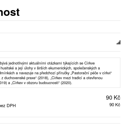
nost
bývá jednotlivými aktuálními otázkami týkajících se Církve
husitské a její úlohy v širších ekumenických, společenských a
odmínkách a navazuje na předchozí příručky „Pastorační péče v církvi“
 z duchovenské praxe“ (2018), „Církev mezi tradicí a otevřenou
019) a „Církev v obzoru budoucnosti“ (2020).
90 Kč
90 Kč
 bez DPH