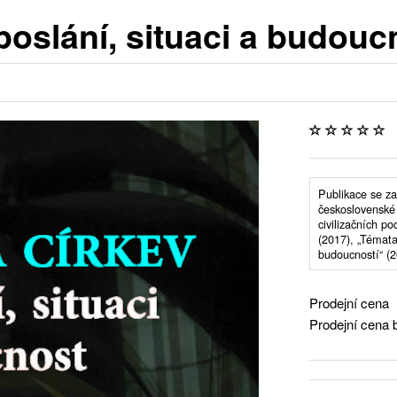
 poslání, situaci a budouc
Publikace se za
československé 
civilizačních p
(2017), „Témata
budoucností“ (2
Prodejní cena
Prodejní cena