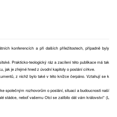
ních konferencích a při dalších příležitostech, případně byly
ské. Prakticko-teologický ráz a zacílení této publikace má tak
u, jak je zřejmé hned z úvodní kapitoly o poslání církve.
kumentů, z nichž bylo také v této knížce čerpáno. Vztahují se k
a ke společným rozhovorům o poslání, situaci a budoucnosti naší
alé stádce, neboť vašemu Otci se zalíbilo dát vám království“ (L