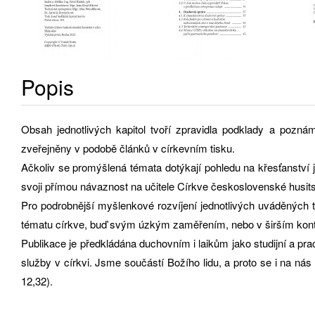
Popis
Obsah jednotlivých kapitol tvoří zpravidla podklady a poznám
zveřejněny v podobě článků v církevním tisku.
Ačkoliv se promýšlená témata dotýkají pohledu na křesťanství 
svoji přímou návaznost na učitele Církve československé husitské 
Pro podrobnější myšlenkové rozvíjení jednotlivých uváděných té
tématu církve, buď svým úzkým zaměřením, nebo v širším kont
Publikace je předkládána duchovním i laikům jako studijní a pr
služby v církvi. Jsme součástí Božího lidu, a proto se i na nás
12,32).