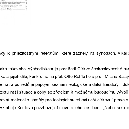
ky k příležitostným referátům, které zazněly na synodách, vikariát
jako takového, východiskem je prostředí Církve československé husit
a jejich dílo, konkrétně na prof. Otto Rutrle ho a prof. Milana Salajk
mat a pohledů je připojen seznam teologické a další literatury i do
extu naší situace a doby se zřetelem k možnému budoucímu vývoji.
acovní materiál s náměty pro teologickou reﬂexi naší církevní praxe 
 vztahuje Kristovo povzbuzující slovo a jeho zaslíbení: „Neboj se, m