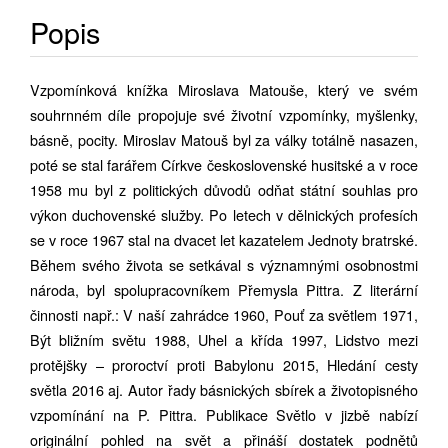
Popis
Vzpomínková knížka Miroslava Matouše, který ve svém
souhrnném díle propojuje své životní vzpomínky, myšlenky,
básně, pocity. Miroslav Matouš byl za války totálně nasazen,
poté se stal farářem Církve československé husitské a v roce
1958 mu byl z politických důvodů odňat státní souhlas pro
výkon duchovenské služby. Po letech v dělnických profesích
se v roce 1967 stal na dvacet let kazatelem Jednoty bratrské.
Během svého života se setkával s významnými osobnostmi
národa, byl spolupracovníkem Přemysla Pittra. Z literární
činnosti např.: V naší zahrádce 1960, Pouť za světlem 1971,
Být bližním světu 1988, Uhel a křída 1997, Lidstvo mezi
protějšky – proroctví proti Babylonu 2015, Hledání cesty
světla 2016 aj. Autor řady básnických sbírek a životopisného
vzpomínání na P. Pittra. Publikace Světlo v jizbě nabízí
originální pohled na svět a přináší dostatek podnětů