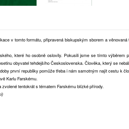
blikace v tomto formátu, připravená biskupským sborem a věnovaná 
ského, které ho osobně oslovily. Pokusili jsme se tímto výběrem př
setinu obyvatel tehdejšího Československa. Člověka, který se nebál
oby první republiky pomůže třeba i nám samotným najít cestu k člo
rávě Karlu Farskému.
dla zvolené tentokrát s tématem Farskému blízké přírody.
i)