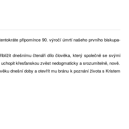
tentokráte připomínce 90. výročí úmrtí našeho prvního biskupa-
iblížit dnešnímu čtenáři dílo člověka, který společně se svými
 uchopit křesťanskou zvěst nedogmaticky a srozumitelně, nově.
věku dnešní doby a otevřít mu bránu k poznání života s Kristem