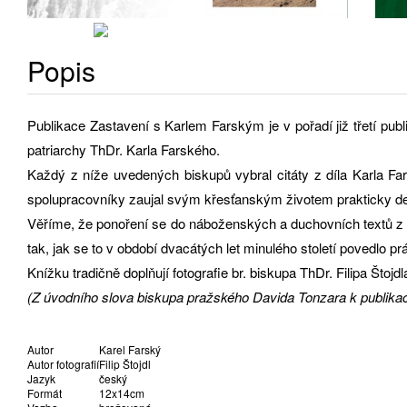
Popis
Publikace Zastavení s Karlem Farským je v pořadí již třetí pu
patriarchy ThDr. Karla Farského.
Každý z níže uvedených biskupů vybral citáty z díla Karla Far
spolupracovníky zaujal svým křesťanským životem prakticky de
Věříme, že ponoření se do náboženských a duchovních textů z d
tak, jak se to v období dvacátých let minulého století povedlo p
Knížku tradičně doplňují fotografie br. biskupa ThDr. Filipa Štoj
(Z úvodního slova biskupa pražského Davida Tonzara k publikac
Autor
Karel Farský
Autor fotografií
Filip Štojdl
Jazyk
český
Formát
12x14cm