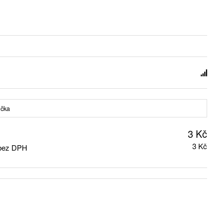
ička
3 Kč
3 Kč
 bez DPH