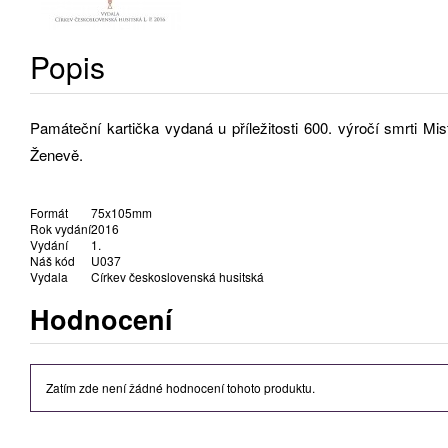
Popis
Památeční kartička vydaná u příležitosti 600. výročí smrti
Ženevě.
Formát
75x105mm
Rok vydání
2016
Vydání
1.
Náš kód
U037
Vydala
Církev československá husitská
Hodnocení
Zatím zde není žádné hodnocení tohoto produktu.