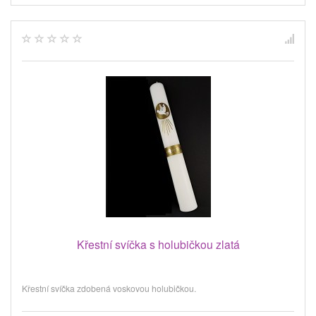
Křestní svíčka s holubičkou zlatá
Křestní svíčka zdobená voskovou holubičkou.