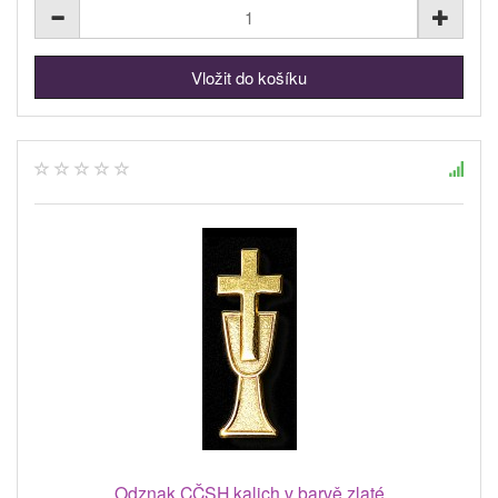
Odznak CČSH kalich v barvě zlaté