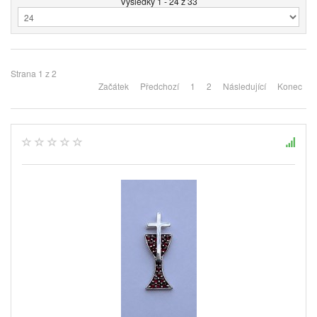
Výsledky 1 - 24 z 33
Strana 1 z 2
Začátek
Předchozí
1
2
Následující
Konec