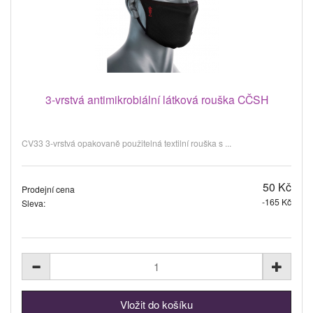
3-vrstvá antimikrobiální látková rouška CČSH
CV33 3-vrstvá opakovaně použitelná textilní rouška s ...
50 Kč
Prodejní cena
-165 Kč
Sleva: