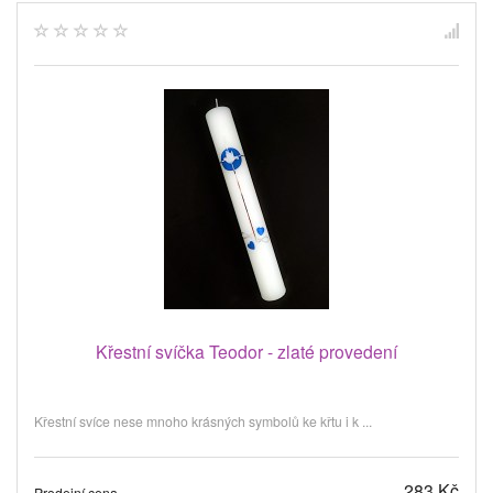
Křestní svíčka Teodor - zlaté provedení
Křestní svíce nese mnoho krásných symbolů ke křtu i k ...
283 Kč
Prodejní cena