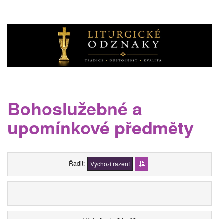
Bohoslužebné a
upomínkové předměty
Řadit
Výchozí řazení