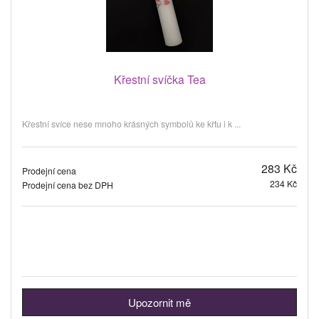
Křestní svíčka Tea
Křestní svíce nese mnoho krásných symbolů ke křtu i k ...
283 Kč
Prodejní cena
234 Kč
Prodejní cena bez DPH
Upozornit mě