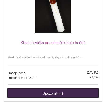
Křestní svíčka pro dospělé zlato-hnědá
Křestní svíce je jednoduše zdobená, aby se hodila ke křtu ...
275 Kč
Prodejní cena
227 Kč
Prodejní cena bez DPH
Upozornit mě