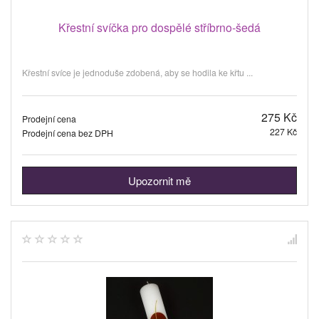
Křestní svíčka pro dospělé stříbrno-šedá
Křestní svíce je jednoduše zdobená, aby se hodila ke křtu ...
275 Kč
Prodejní cena
227 Kč
Prodejní cena bez DPH
Upozornit mě