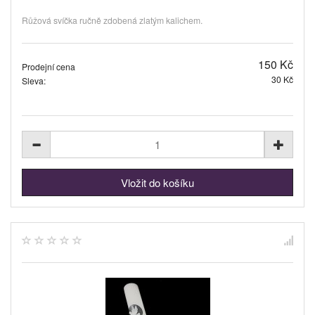
Růžová svíčka ručně zdobená zlatým kalichem.
150 Kč
Prodejní cena
30 Kč
Sleva: