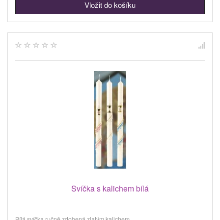
Svíčka s kalichem bílá
Bílá svíčka ručně zdobená zlatým kalichem.