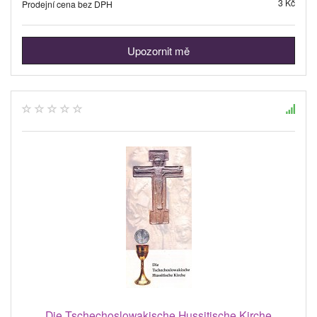
3 Kč
Prodejní cena bez DPH
Upozornit mě
Die Tschechoslowakische Hussitische Kirche