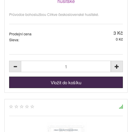
husitské
Průvodce bohoslužbou Církve československé husitské.
3 Kč
Prodejní cena
0 Kč
Sleva: