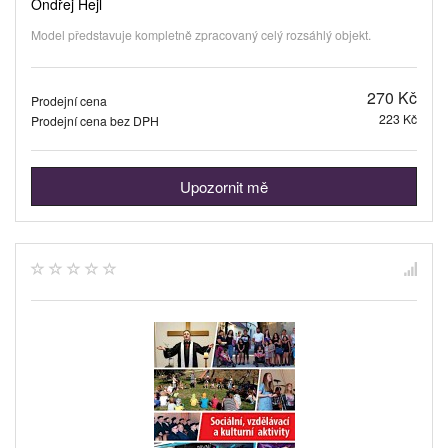
Ondřej Hejl
Model představuje kompletně zpracovaný celý rozsáhlý objekt.
270 Kč
Prodejní cena
223 Kč
Prodejní cena bez DPH
Upozornit mě