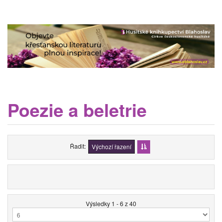
Poezie a beletrie
Řadit
Výchozí řazení
Výsledky 1 - 6 z 40