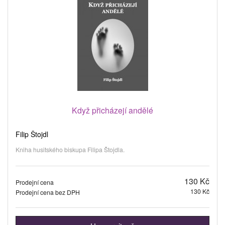
Když přicházejí andělé
Filip Štojdl
Kniha husitského biskupa Filipa Štojdla.
130 Kč
Prodejní cena
130 Kč
Prodejní cena bez DPH