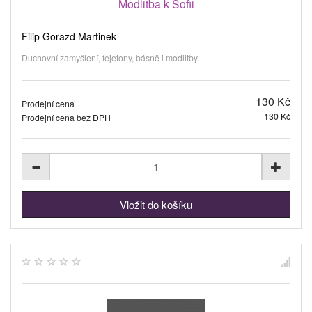
Modlitba k Sofii
Filip Gorazd Martinek
Duchovní zamyšlení, fejetony, básně i modlitby.
130 Kč
Prodejní cena
130 Kč
Prodejní cena bez DPH