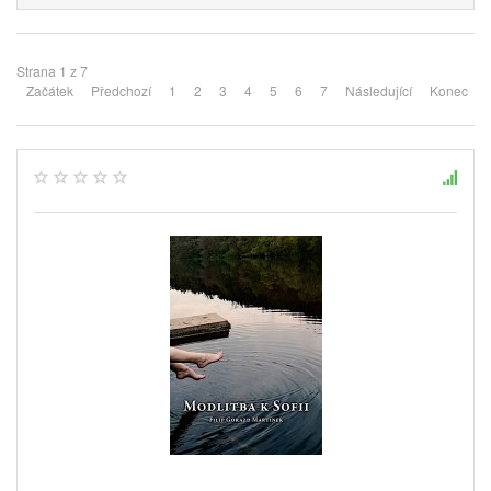
Strana 1 z 7
Začátek
Předchozí
1
2
3
4
5
6
7
Následující
Konec