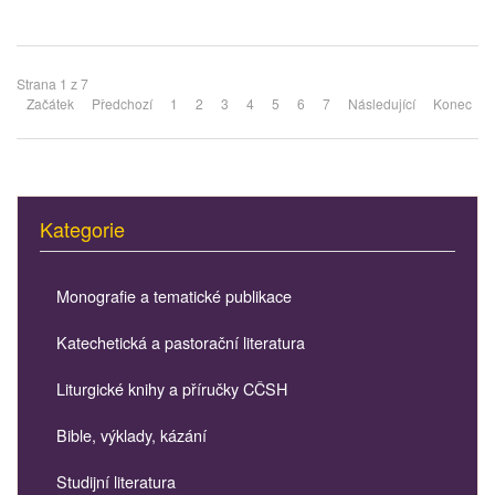
Strana 1 z 7
Začátek
Předchozí
1
2
3
4
5
6
7
Následující
Konec
Kategorie
Monografie a tematické publikace
Katechetická a pastorační literatura
Liturgické knihy a příručky CČSH
Bible, výklady, kázání
Studijní literatura