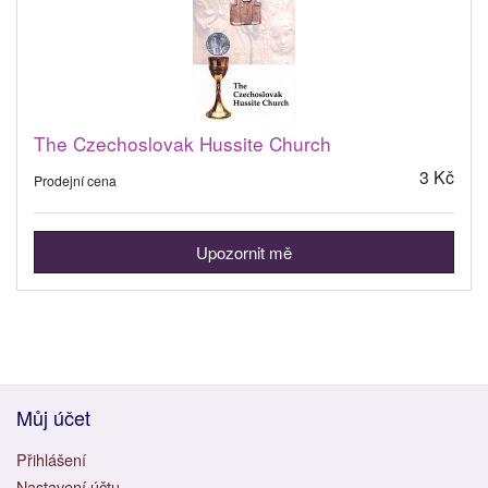
The Czechoslovak Hussite Church
3 Kč
Prodejní cena
Upozornit mě
Můj účet
Přihlášení
Nastavení účtu