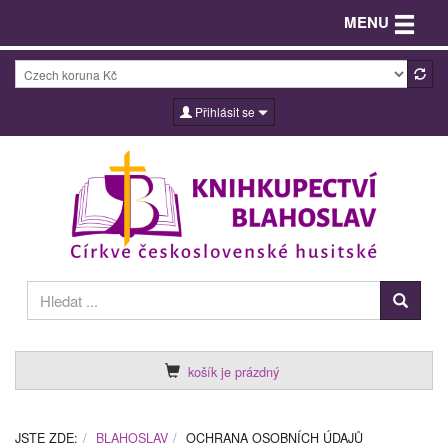
Toggle n
MENU
Přihlásit se
košík je prázdný
JSTE ZDE:
BLAHOSLAV
OCHRANA OSOBNÍCH ÚDAJŮ