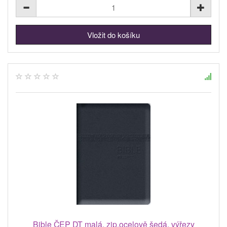
Bible ČEP DT malá, zip,ocelově šedá, výřezy