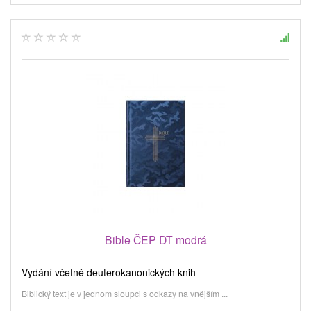
Bible ČEP DT modrá
Vydání včetně deuterokanonických knih
Biblický text je v jednom sloupci s odkazy na vnějším ...