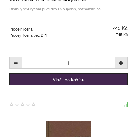
Biblický text vydání je ve dvou sloupcích, poznámky jsou ...
745 Kč
Prodejní cena
745 Kč
Prodejní cena bez DPH