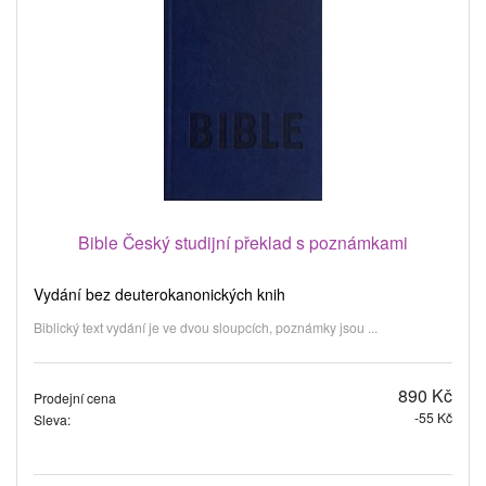
Bible Český studijní překlad s poznámkami
Vydání bez deuterokanonických knih
Biblický text vydání je ve dvou sloupcích, poznámky jsou ...
890 Kč
Prodejní cena
-55 Kč
Sleva: