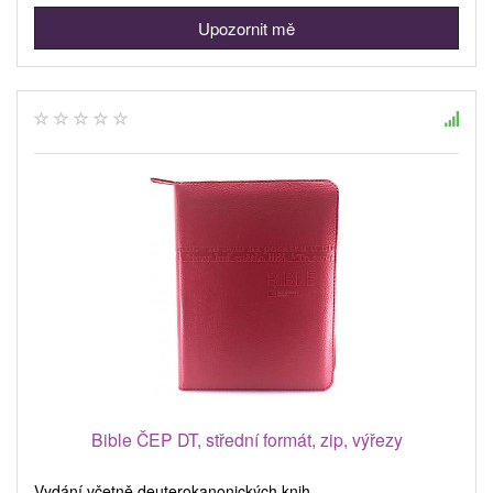
Upozornit mě
Bible ČEP DT, střední formát, zip, výřezy
Vydání včetně deuterokanonických knih