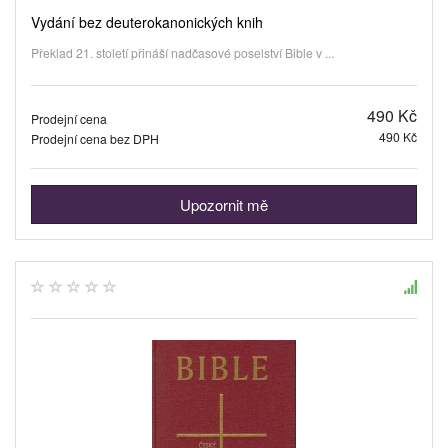
Vydání bez deuterokanonických knih
Překlad 21. století přináší nadčasové poselství Bible v ...
490 Kč
Prodejní cena
490 Kč
Prodejní cena bez DPH
Upozornit mě