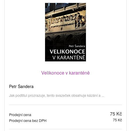
Velikonoce v karanténě
Petr Šandera
Jak podtitul prozrazuje, tento svazeček obsahuje kázání a ...
75 Kč
Prodejní cena
75 Kč
Prodejní cena bez DPH