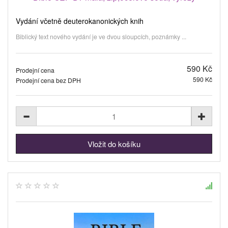
Vydání včetně deuterokanonických knih
Biblický text nového vydání je ve dvou sloupcích, poznámky ...
590 Kč
Prodejní cena
590 Kč
Prodejní cena bez DPH