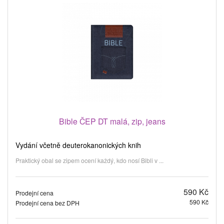
Bible ČEP DT malá, zip, jeans
Vydání včetně deuterokanonických knih
Praktický obal se zipem ocení každý, kdo nosí Bibli v ...
590 Kč
Prodejní cena
590 Kč
Prodejní cena bez DPH