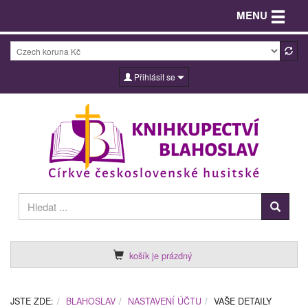
Toggle n
MENU
Přihlásit se
košík je prázdný
JSTE ZDE:
BLAHOSLAV
NASTAVENÍ ÚČTU
VAŠE DETAILY