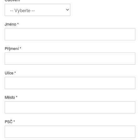
Jméno *
Příjmení *
Ulice *
Město *
PSČ *