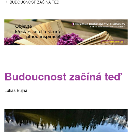
BUDOUCNOST ZAČÍNÁ TEĎ
Budoucnost začíná teď
Lukáš Bujna