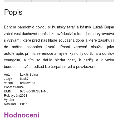
Popis
Během pandemie covidu si husitský farář a básník Lukáš Bujna
začal vést duchovní deník jako svědectví o tom, jak se vyrovnává
s výzvami, které před nás klade současná doba a které zasahují i
do našich osobních životů. Psaní zároveň sloužilo jako
autoterapie, při níž se emoce a myšlenky nořily do ticha a do slov
evangelia, a tím se dařilo hledat cesty k naději a k vizím
budoucího světa, odkud lze čerpat smysl a povzbuzení.
Autor
Lukáš Bujna
Jazyk
český
Vazba
brožovaná
Počet stran
248
ISBN
978-80-907881-4-5
Rok vydání
2023
Vydání
1.
Náš kód
P011
Hodnocení