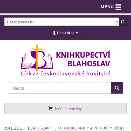
Toggle n
MENU
Přihlásit se
košík je prázdný
JSTE ZDE:
BLAHOSLAV
LITURGICKÉ KNIHY A PŘÍRUČKY CČSH