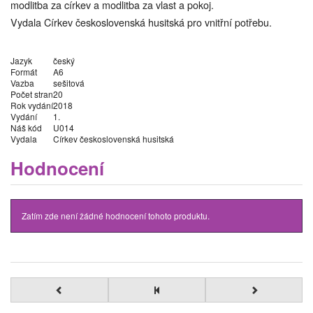
modlitba za církev a modlitba za vlast a pokoj.
Vydala Církev československá husitská pro vnitřní potřebu.
Jazyk
český
Formát
A6
Vazba
sešitová
Počet stran
20
Rok vydání
2018
Vydání
1.
Náš kód
U014
Vydala
Církev československá husitská
Hodnocení
Zatím zde není žádné hodnocení tohoto produktu.