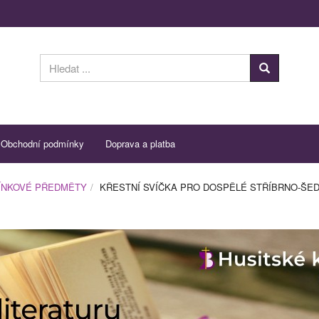
Obchodní podmínky
Doprava a platba
ÍNKOVÉ PŘEDMĚTY
KŘESTNÍ SVÍČKA PRO DOSPĚLÉ STŘÍBRNO-ŠE