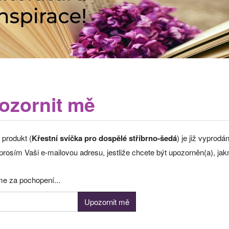
ozornit mě
 produkt (
Křestní svíčka pro dospělé stříbrno-šedá
) je již vyprod
rosím Vaši e-mailovou adresu, jestliže chcete být upozorněn(a), jak
e za pochopení...