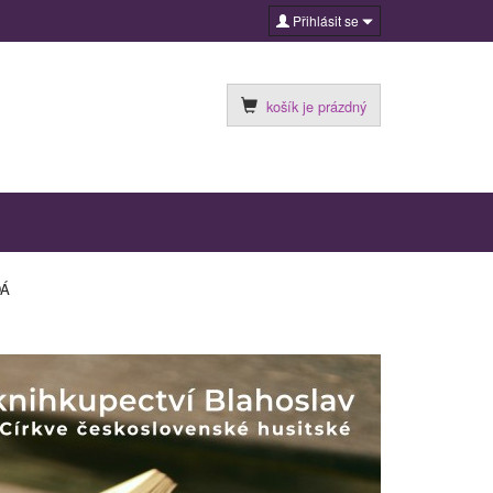
Přihlásit se
košík je prázdný
DÁ