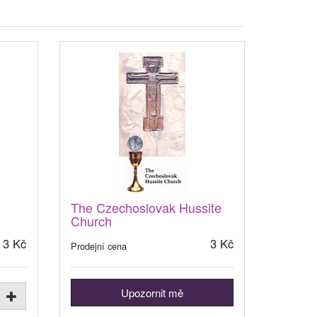
The Czechoslovak Hussite
Church
3 Kč
3 Kč
Prodejní cena
Upozornit mě