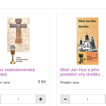
ev československá
Mistr Jan Hus a jeho
tská
poselství víry dnešku
3 Kč
ní cena
Prodejní cena