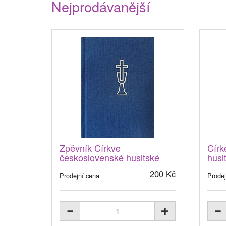
Nejprodávanější
Zpěvník Církve
Círk
československé husitské
husi
200 Kč
Prodejní cena
Prodej