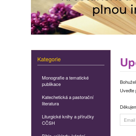
Up
Kategorie
Monografie a tematické
Bohužel
publikace
Uveďte p
Katechetická a pastorační
literatura
Děkujem
Liturgické knihy a příručky
CČSH
Bible, výklady, kázání