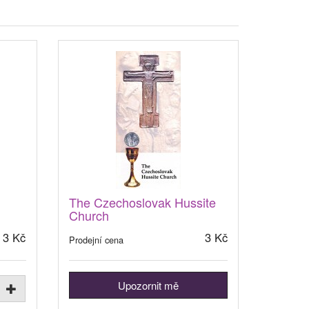
The Czechoslovak Hussite
Church
3 Kč
3 Kč
Prodejní cena
Upozornit mě