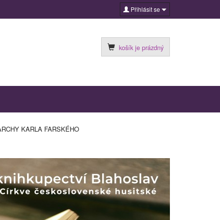
Přihlásit se
košík je prázdný
IARCHY KARLA FARSKÉHO