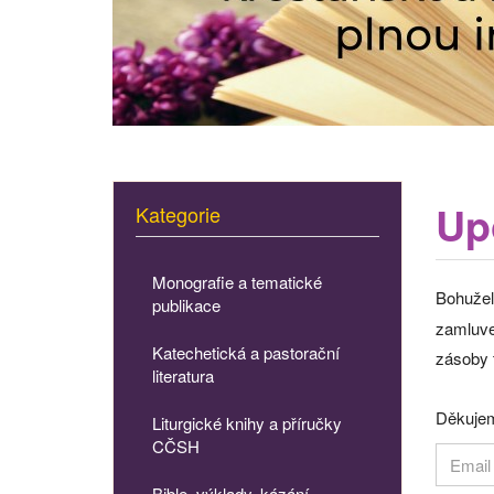
Up
Kategorie
Monografie a tematické
Bohužel
publikace
zamluven
Katechetická a pastorační
zásoby 
literatura
Děkujem
Liturgické knihy a příručky
CČSH
Bible, výklady, kázání