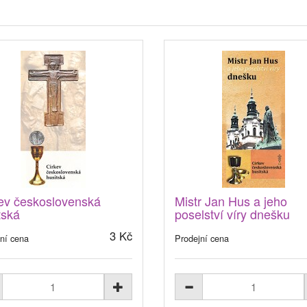
ev československá
Mistr Jan Hus a jeho
tská
poselství víry dnešku
3 Kč
ní cena
Prodejní cena