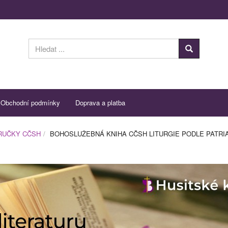
Obchodní podmínky
Doprava a platba
ÍRUČKY CČSH
BOHOSLUŽEBNÁ KNIHA CČSH LITURGIE PODLE PATR