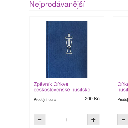
Nejprodávanější
Zpěvník Církve
Círk
československé husitské
husi
200 Kč
Prodejní cena
Prodej