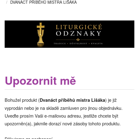
DVANÁCT PŘÍBĚHŮ MISTRA LIŠÁKA
Upozornit mě
Bohužel produkt (
) je již
Dvanáct příběhů mistra Lišáka
vyprodán nebo je na skladě zamluven pro jinou objednávku.
Uveďte prosím Vaši e-mailovou adresu, jestliže chcete být
upozorněn(a), jakmile dorazí nové zásoby tohoto produktu.
Děkujeme za pochopení...