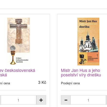
ev československá
Mistr Jan Hus a jeho
tská
poselství víry dnešku
3 Kč
ní cena
Prodejní cena