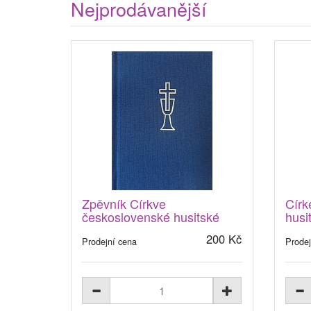
Nejprodávanější
Zpěvník Církve
Círk
československé husitské
husi
200 Kč
Prodejní cena
Prodej