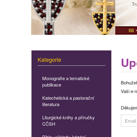
Up
Kategorie
Monografie a tematické
Bohužel
publikace
Vaši e-m
Katechetická a pastorační
literatura
Děkujem
Liturgické knihy a příručky
CČSH
Bible, výklady, kázání