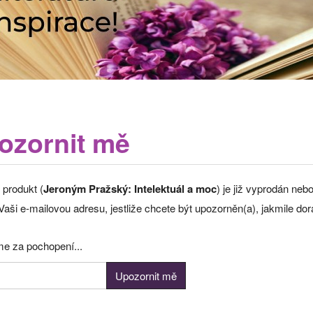
ozornit mě
 produkt (
Jeroným Pražský: Intelektuál a moc
) je již vyprodán ne
aši e-mailovou adresu, jestliže chcete být upozorněn(a), jakmile do
e za pochopení...