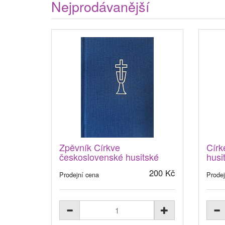
Nejprodávanější
Zpěvník Církve
Círk
československé husitské
husi
200 Kč
Prodejní cena
Prodej