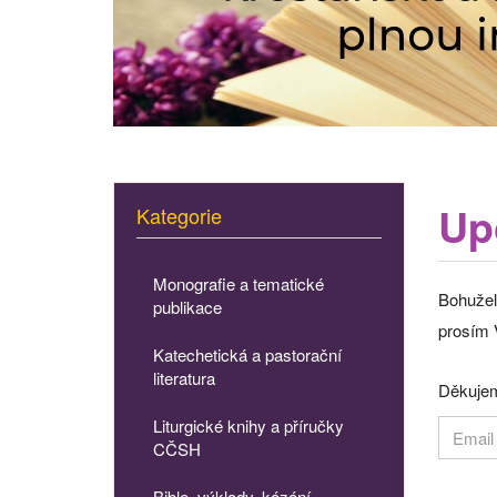
Up
Kategorie
Monografie a tematické
Bohužel
publikace
prosím V
Katechetická a pastorační
literatura
Děkujem
Liturgické knihy a příručky
CČSH
Bible, výklady, kázání