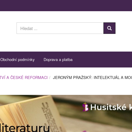
Obchodní podmínky
Doprava a platba
STVÍ A ČESKÉ REFORMACI
JERONÝM PRAŽSKÝ: INTELEKTUÁL A MO