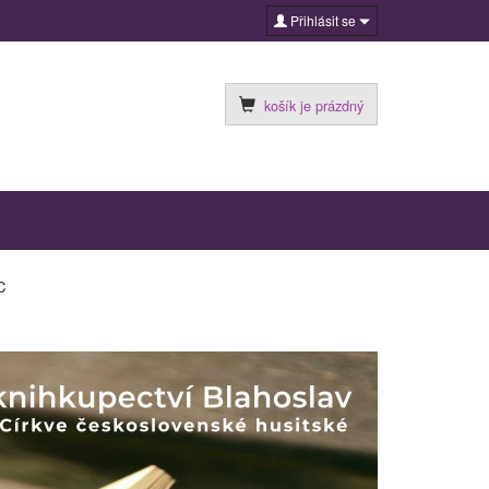
Přihlásit se
košík je prázdný
C