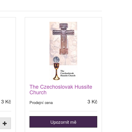
The Czechoslovak Hussite
Church
3 Kč
3 Kč
Prodejní cena
Upozornit mě