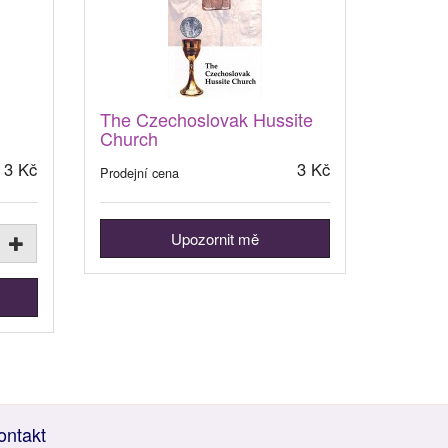
The Czechoslovak Hussite
Church
3 Kč
3 Kč
Prodejní cena
Upozornit mě
ontakt