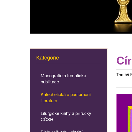
Cí
Kategorie
Tomáš B
Monografie a tematické
publikace
Katechetická a pastorační
literatura
Liturgické knihy a příručky
CČSH
Bible, výklady, kázání