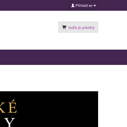
Přihlásit se
košík je prázdný