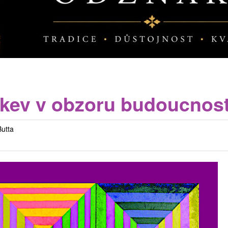
rkev v obzoru budoucnost
utta