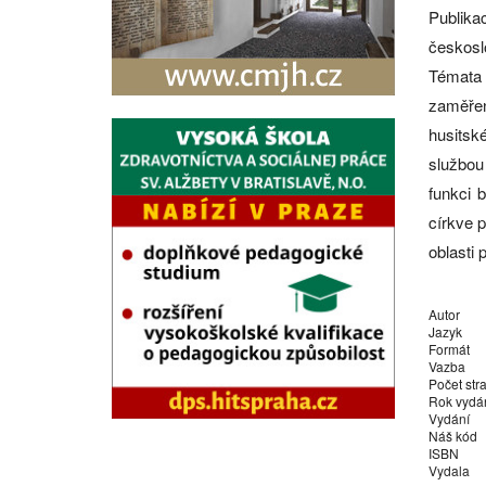
Publika
českosl
Témata 
zaměřen
husitsk
službou
funkci 
církve p
oblasti 
Autor
Jazyk
Formát
Vazba
Počet str
Rok vydá
Vydání
Náš kód
ISBN
Vydala