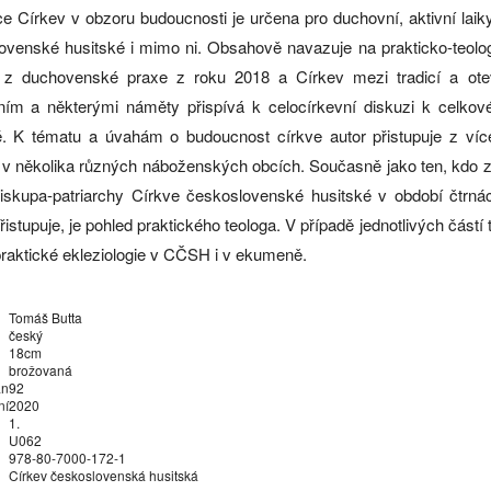
ce Církev v obzoru budoucnosti je určena pro duchovní, aktivní laik
ovenské husitské i mimo ni. Obsahově navazuje na prakticko-teolog
z duchovenské praxe z roku 2018 a Církev mezi tradicí a ote
ím a některými náměty přispívá k celocírkevní diskuzi k celk
é. K tématu a úvahám o budoucnost církve autor přistupuje z více
 v několika různých náboženských obcích. Současně jako ten, kdo zak
biskupa-patriarchy Církve československé husitské v období čtrnác
řistupuje, je pohled praktického teologa. V případě jednotlivých částí
praktické ekleziologie v CČSH i v ekumeně.
Tomáš Butta
český
18cm
brožovaná
an
92
ní
2020
1.
U062
978-80-7000-172-1
Církev československá husitská