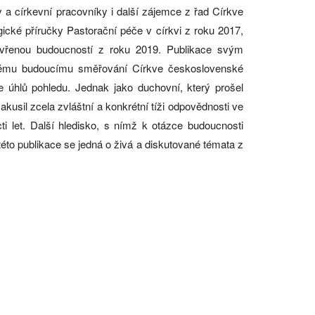
y a církevní pracovníky i další zájemce z řad Církve
ické příručky Pastorační péče v církvi z roku 2017,
vřenou budoucností z roku 2019. Publikace svým
ovému budoucímu směřování Církve československé
 úhlů pohledu. Jednak jako duchovní, který prošel
usil zcela zvláštní a konkrétní tíži odpovědnosti ve
ti let. Další hledisko, s nímž k otázce budoucnosti
 této publikace se jedná o živá a diskutované témata z