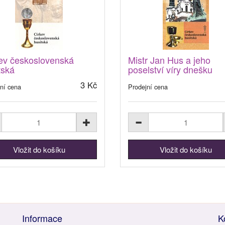
ev československá
Mistr Jan Hus a jeho
tská
poselství víry dnešku
3 Kč
ní cena
Prodejní cena
Informace
K