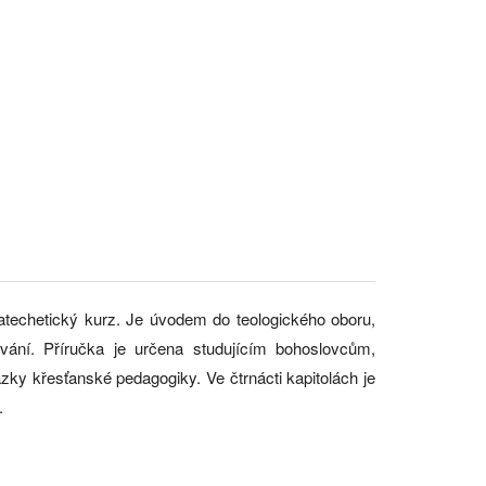
atechetický kurz. Je úvodem do teologického oboru,
ování. Příručka je určena studujícím bohoslovcům,
y křesťanské pedagogiky. Ve čtrnácti kapitolách je
.