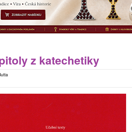
itoly z katechetiky
utta