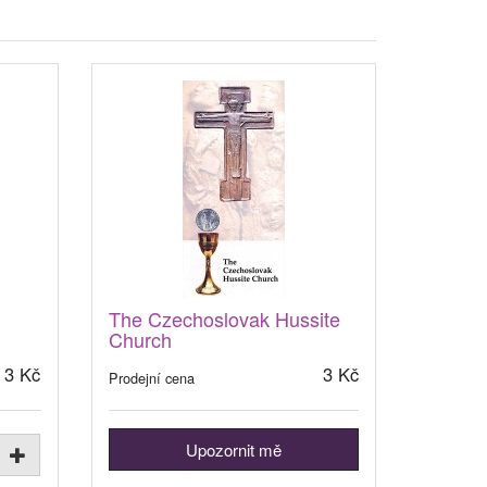
The Czechoslovak Hussite
Church
3 Kč
3 Kč
Prodejní cena
Upozornit mě