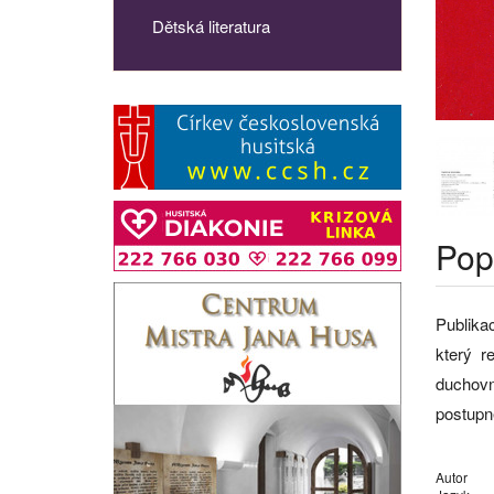
Dětská literatura
Pop
Publika
který r
duchovn
postupn
Autor