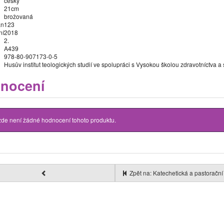
český
21cm
brožovaná
an
123
ní
2018
2.
A439
978-80-907173-0-5
Husův institut teologických studií ve spolupráci s Vysokou školou zdravotníctva a 
nocení
zde není žádné hodnocení tohoto produktu.
Zpět na: Katechetická a pastorační 