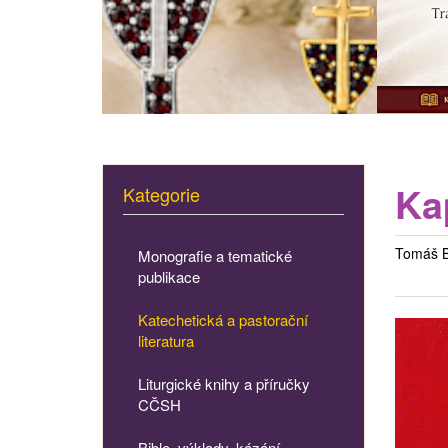
Kap
Kategorie
Tomáš B
Monografie a tematické
publikace
Katechetická a pastorační
literatura
Liturgické knihy a příručky
CČSH
Bible, výklady, kázání