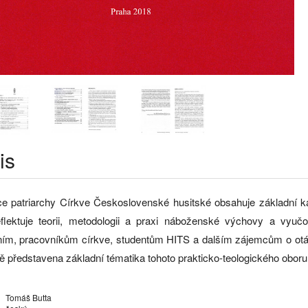
is
ce patriarchy Církve Československé husitské obsahuje základní k
eflektuje teorii, metodologii a praxi náboženské výchovy a vyuč
ím, pracovníkům církve, studentům HITS a dalším zájemcům o otázk
ě představena základní tématika tohoto prakticko-teologického oboru
Tomáš Butta