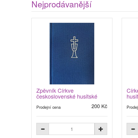
Nejprodávanější
Zpěvník Církve
Círk
československé husitské
husi
200 Kč
Prodejní cena
Prodej