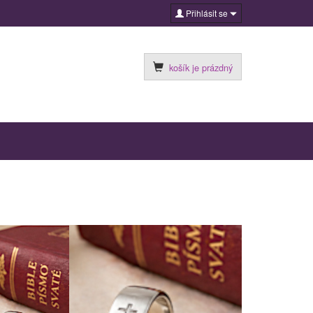
Přihlásit se
košík je prázdný