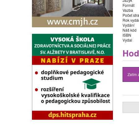
Jazyk
Formát
Vazba
Počet str
Rok vydá
Vydání
Náš kód
ISBN
Vydal
Hod
Zatím 