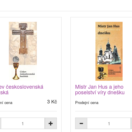
ev československá
Mistr Jan Hus a jeho
tská
poselství víry dnešku
3 Kč
ní cena
Prodejní cena