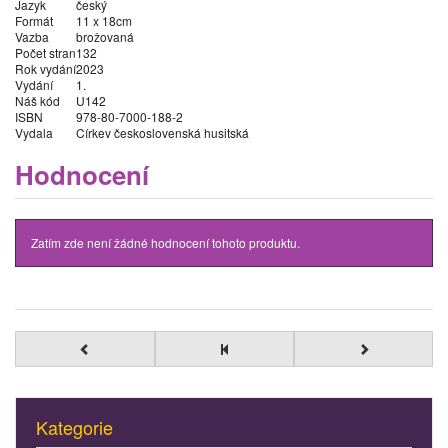
Jazyk
český
Formát
11 x 18cm
Vazba
brožovaná
Počet stran
132
Rok vydání
2023
Vydání
1.
Náš kód
U142
ISBN
978-80-7000-188-2
Vydala
Církev československá husitská
Hodnocení
Zatím zde není žádné hodnocení tohoto produktu.
Kategorie