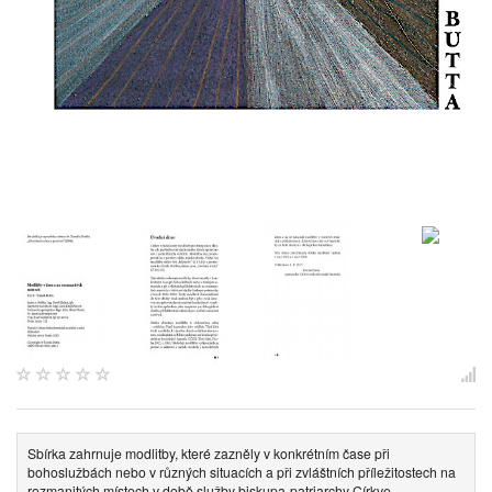
Sbírka zahrnuje modlitby, které zazněly v konkrétním čase při
bohoslužbách nebo v různých situacích a při zvláštních příležitostech na
rozmanitých místech v době služby biskupa-patriarchy Církve