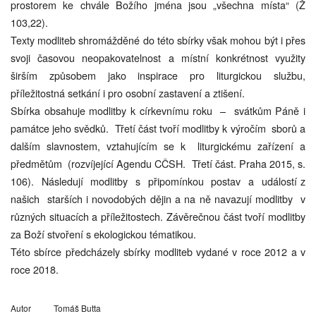
prostorem ke chvále Božího jména jsou „všechna místa“ (Ž
103,22).
Texty modliteb shromážděné do této sbírky však mohou být i přes
svoji časovou neopakovatelnost a místní konkrétnost využity
širším způsobem jako inspirace pro liturgickou službu,
příležitostná setkání i pro osobní zastavení a ztišení.
Sbírka obsahuje modlitby k církevnímu roku – svátkům Páně i
památce jeho svědků. Třetí část tvoří modlitby k výročím sborů a
dalším slavnostem, vztahujícím se k liturgickému zařízení a
předmětům (rozvíjející Agendu CČSH. Třetí část. Praha 2015, s.
106). Následují modlitby s připomínkou postav a událostí z
našich starších i novodobých dějin a na ně navazují modlitby v
různých situacích a příležitostech. Závěrečnou část tvoří modlitby
za Boží stvoření s ekologickou tématikou.
Této sbírce předcházely sbírky modliteb vydané v roce 2012 a v
roce 2018.
Autor
Tomáš Butta