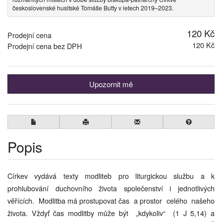
československé husitské Tomáše Butty v letech 2019–2023.
120 Kč
Prodejní cena
120 Kč
Prodejní cena bez DPH
Upozornit mě
Popis
Církev vydává texty modliteb pro liturgickou službu a k
prohlubování duchovního života společenství i jednotlivých
věřících. Modlitba má prostupovat čas a prostor celého našeho
života. Vždyť čas modlitby může být „kdykoliv“ (1 J 5,14) a