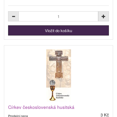
Církev československá husitská
3 Kč
Prodejní cena