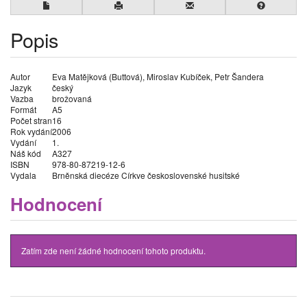
Popis
Autor
Eva Matějková (Buttová), Miroslav Kubíček, Petr Šandera
Jazyk
český
Vazba
brožovaná
Formát
A5
Počet stran
16
Rok vydání
2006
Vydání
1.
Náš kód
A327
ISBN
978-80-87219-12-6
Vydala
Brněnská diecéze Církve československé husitské
Hodnocení
Zatím zde není žádné hodnocení tohoto produktu.