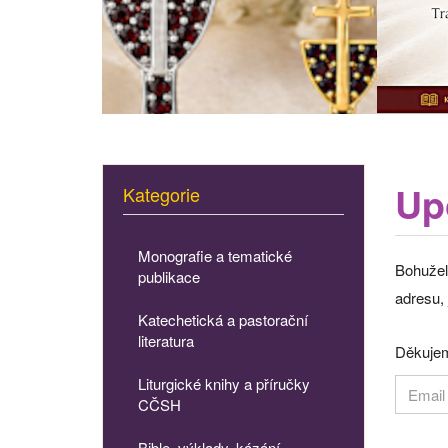
Up
Kategorie
Monografie a tematické
Bohužel
publikace
adresu, 
Katechetická a pastorační
literatura
Děkujem
Liturgické knihy a příručky
CČSH
Bible, výklady, kázání