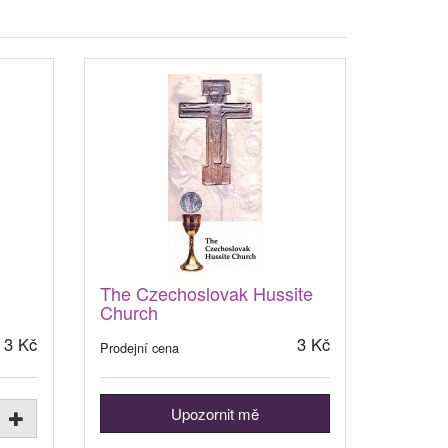
The Czechoslovak Hussite
Church
3 Kč
3 Kč
Prodejní cena
Upozornit mě