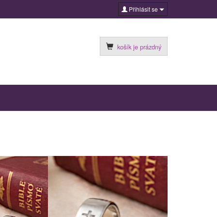
Přihlásit se
košík je prázdný