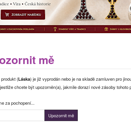
ozornit mě
 produkt (
Láska
) je již vyprodán nebo je na skladě zamluven pro ji
jestliže chcete být upozorněn(a), jakmile dorazí nové zásoby tohoto 
e za pochopení...