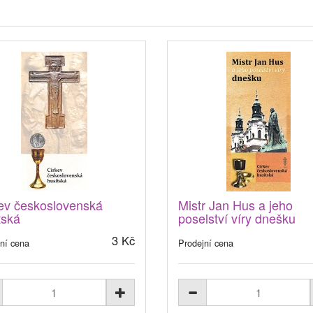
ev československá
Mistr Jan Hus a jeho
tská
poselství víry dnešku
3 Kč
ní cena
Prodejní cena