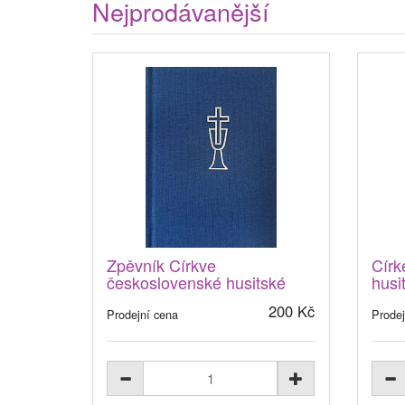
Nejprodávanější
Zpěvník Církve
Círk
československé husitské
husi
200 Kč
Prodejní cena
Prodej