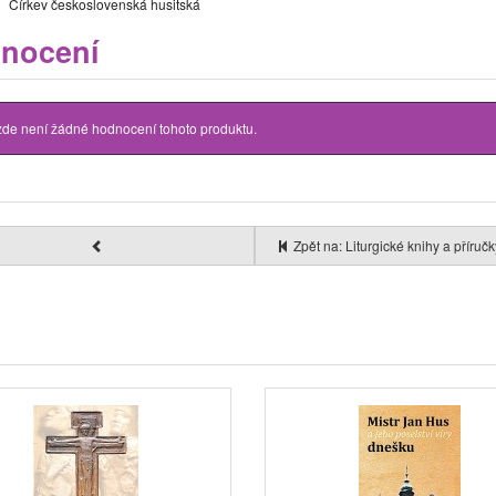
Církev československá husitská
nocení
zde není žádné hodnocení tohoto produktu.
Zpět na: Liturgické knihy a příru