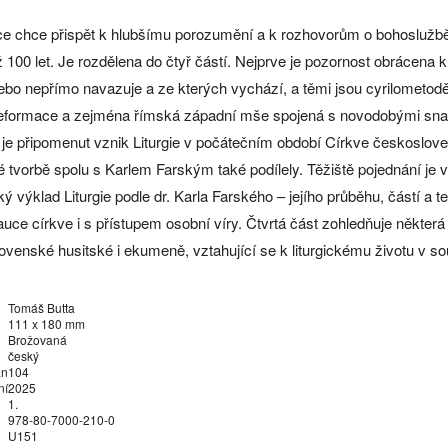
ce chce přispět k hlubšímu porozumění a k rozhovorům o bohoslužbě
 100 let. Je rozdělena do čtyř částí. Nejprve je pozornost obrácena 
ebo nepřímo navazuje a ze kterých vychází, a těmi jsou cyrilometod
eformace a zejména římská západní mše spojená s novodobými snaha
 je připomenut vznik Liturgie v počátečním období Církve českoslove
ké tvorbě spolu s Karlem Farským také podílely. Těžiště pojednání je ve
ký výklad Liturgie podle dr. Karla Farského – jejího průběhu, částí a
auce církve i s přístupem osobní víry. Čtvrtá část zohledňuje některá
venské husitské i ekumeně, vztahující se k liturgickému životu v so
Tomáš Butta
111 x 180 mm
Brožovaná
český
an
104
ní
2025
1.
978-80-7000-210-0
U151