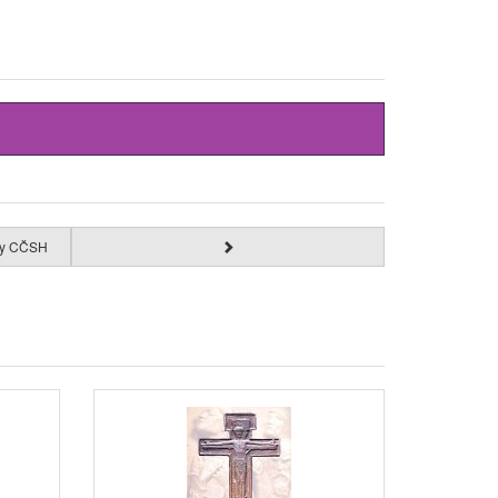
čky CČSH