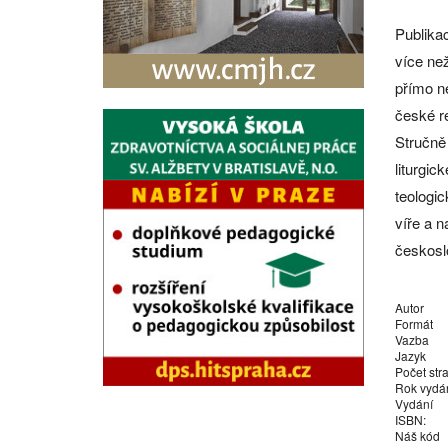
Publika
více než
přímo n
české r
Stručně
liturgic
teologic
víře a n
českoslo
Autor
Formát
Vazba
Jazyk
Počet str
Rok vydá
Vydání
ISBN:
Náš kód