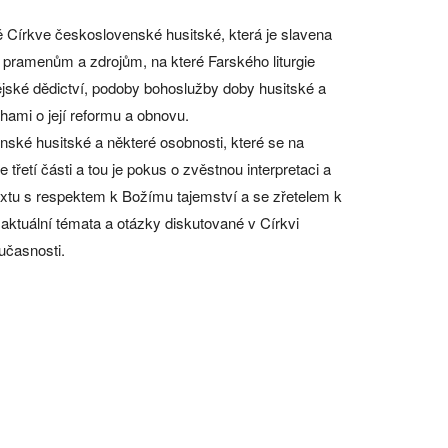
 Církve československé husitské, která je slavena
k pramenům a zdrojům, na které Farského liturgie
ějské dědictví, podoby bohoslužby doby husitské a
mi o její reformu a obnovu.
nské husitské a některé osobnosti, které se na
 třetí části a tou je pokus o zvěstnou interpretaci a
 textu s respektem k Božímu tajemství a se zřetelem k
 aktuální témata a otázky diskutované v Církvi
učasnosti.