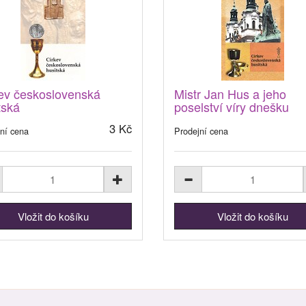
ev československá
Mistr Jan Hus a jeho
tská
poselství víry dnešku
3 Kč
ní cena
Prodejní cena