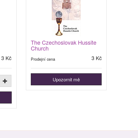
The Czechoslovak Hussite
Church
3 Kč
3 Kč
Prodejní cena
Upozornit mě