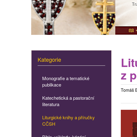
Lit
Kategorie
z 
Monografie a tematické
publikace
Tomáš B
Katechetická a pastorační
literatura
Liturgické knihy a příručky
CČSH
Bible, výklady, kázání