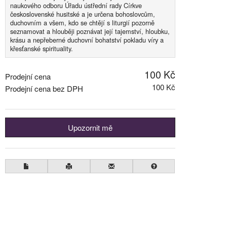
naukového odboru Úřadu ústřední rady Církve
československé husitské a je určena bohoslovcům,
duchovním a všem, kdo se chtějí s liturgií pozorně
seznamovat a hlouběji poznávat její tajemství, hloubku,
krásu a nepřeberné duchovní bohatství pokladu víry a
křesťanské spirituality.
100 Kč
Prodejní cena
100 Kč
Prodejní cena bez DPH
Upozornit mě