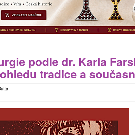
urgie podle dr. Karla Fars
pohledu tradice a současn
utta