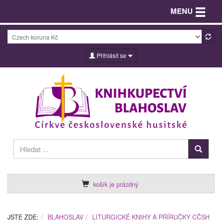
Toggle n
MENU
Přihlásit se
košík je prázdný
JSTE ZDE:
BLAHOSLAV
LITURGICKÉ KNIHY A PŘÍRUČKY CČSH