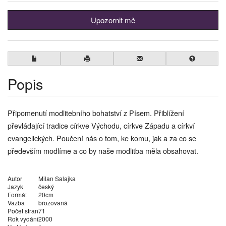
Upozornit mě
Popis
Připomenutí modlitebního bohatství z Písem. Přiblížení
převládající tradice církve Východu, církve Západu a církví
evangelických. Poučení nás o tom, ke komu, jak a za co se
především modlíme a co by naše modlitba měla obsahovat.
Autor
Milan Salajka
Jazyk
český
Formát
20cm
Vazba
brožovaná
Počet stran
71
Rok vydání
2000