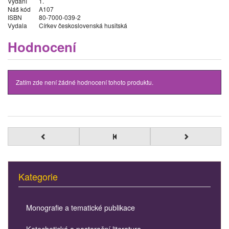
Vydání
1.
Náš kód
A107
ISBN
80-7000-039-2
Vydala
Církev československá husitská
Hodnocení
Zatím zde není žádné hodnocení tohoto produktu.
Kategorie
Monografie a tematické publikace
Katechetická a pastorační literatura