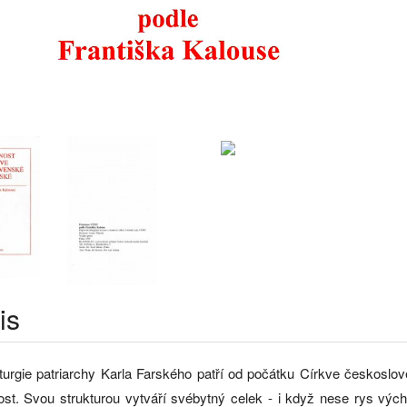
is
turgie patriarchy Karla Farského patří od počátku Církve českoslove
st. Svou strukturou vytváří svébytný celek - i když nese rys vých