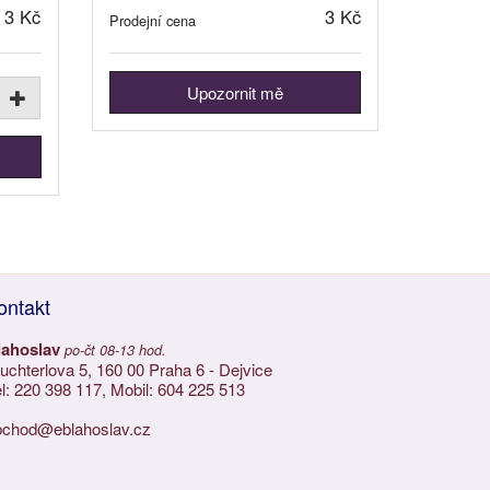
3 Kč
3 Kč
Prodejní cena
Upozornit mě
ontakt
lahoslav
po-čt 08-13 hod.
chterlova 5, 160 00 Praha 6 - Dejvice
l: 220 398 117, Mobil: 604 225 513
bchod@eblahoslav.cz