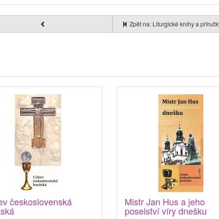
Zpět na: Liturgické knihy a příru
ev československá
Mistr Jan Hus a jeho
tská
poselství víry dnešku