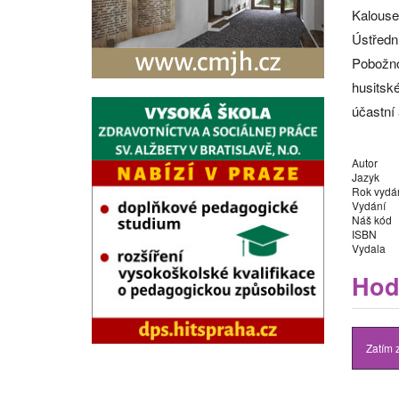
Kalouse
Ústředn
Pobožno
husitsk
účastní 
Autor
Jazyk
Rok vydá
Vydání
Náš kód
ISBN
Vydala
Hod
Zatím 