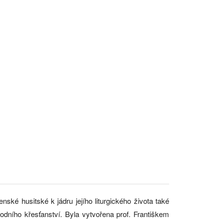
nské husitské k jádru jejího liturgického života také
odního křesťanství. Byla vytvořena prof. Františkem