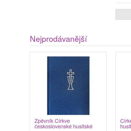
Nejprodávanější
Zpěvník Církve
Círk
československé husitské
husi