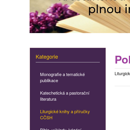
Po
Kategorie
Liturgi
Monografie a tematické
publikace
Katechetická a pastorační
literatura
Liturgické knihy a příručky
CČSH
Bible, výklady, kázání