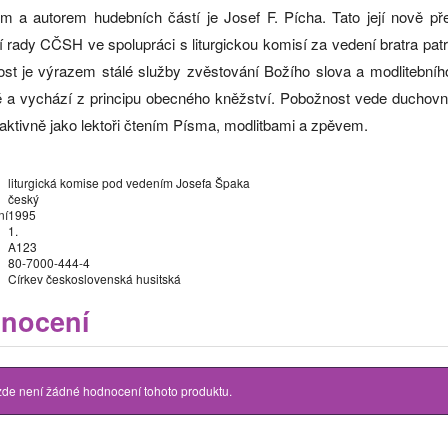
m a autorem hudebních částí je Josef F. Pícha. Tato její nově 
í rady CČSH ve spolupráci s liturgickou komisí za vedení bratra pa
st je výrazem stálé služby zvěstování Božího slova a modlitební
é a vychází z principu obecného kněžství. Pobožnost vede duchovní
aktivně jako lektoři čtením Písma, modlitbami a zpěvem.
liturgická komise pod vedením Josefa Špaka
český
ní
1995
1.
A123
80-7000-444-4
Církev československá husitská
nocení
zde není žádné hodnocení tohoto produktu.