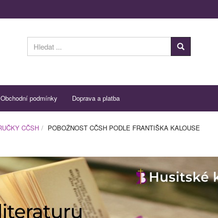
Obchodní podmínky
Doprava a platba
ÍRUČKY CČSH
POBOŽNOST CČSH PODLE FRANTIŠKA KALOUSE