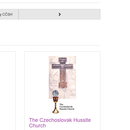
čky CČSH
The Czechoslovak Hussite
Church