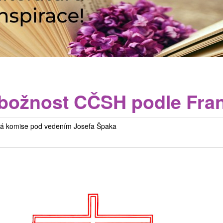
božnost CČSH podle Fran
cká komise pod vedením Josefa Špaka