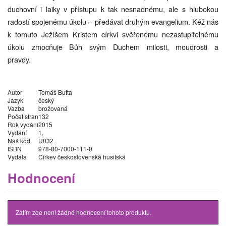
duchovní i laiky v přístupu k tak nesnadnému, ale s hlubokou
radostí spojenému úkolu – předávat druhým evangelium. Kéž nás
k tomuto Ježíšem Kristem církvi svěřenému nezastupitelnému
úkolu zmocňuje Bůh svým Duchem milosti, moudrosti a
pravdy.
Autor
Tomáš Butta
Jazyk
český
Vazba
brožovaná
Počet stran
132
Rok vydání
2015
Vydání
1.
Náš kód
U032
ISBN
978-80-7000-111-0
Vydala
Církev československá husitská
Hodnocení
Zatím zde není žádné hodnocení tohoto produktu.