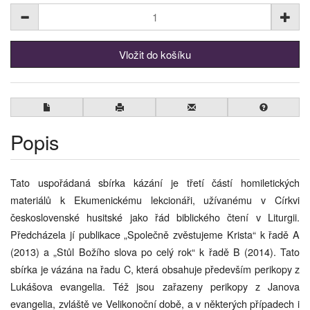
Popis
Tato uspořádaná sbírka kázání je třetí částí homiletických
materiálů k Ekumenickému lekcionáři, užívanému v Církvi
československé husitské jako řád biblického čtení v Liturgii.
Předcházela jí publikace „Společně zvěstujeme Krista“ k řadě A
(2013) a „Stůl Božího slova po celý rok“ k řadě B (2014). Tato
sbírka je vázána na řadu C, která obsahuje především perikopy z
Lukášova evangelia. Též jsou zařazeny perikopy z Janova
evangelia, zvláště ve Velikonoční době, a v některých případech i