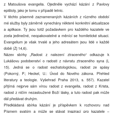
z Matoušova evangelia. Ojediněle vychází kázání z Pavlovy
epištoly, jako je tomu v případě letnic.
V těchto písemně zaznamenaných kázáních z různého období
mé služby byly záměrně vynechány některé konkrétní aktualizace
a aplikace. Ty jsou totiž požadavkem pro každého kazatele ve
zcela jedinečné, neopakovatelné a měnící se homiletické situaci.
Evangelium je však trvalé a jeho adresátem jsou lidé v každé
době (Zj 14,6).
Název sbírky „Radost z nalezení ztraceného“ odkazuje k
Lukášovu podobenství o radosti z návratu ztraceného syna (L
15). Jedná se o radost eschatologickou, radost ze spásy
(Pokorný, P.; Heckel, U.: Úvod do Nového zákona. Přehled
literatury a teologie. Vyšehrad Praha 2013, s. 557). Kazatel
přijímá nejprve sám vírou radost z evangelia, radost z Krista,
radost z ničím nezasloužené Boží lásky, a tuto radost pak může
dál předávat druhým.
Předkládaná sbírka kázání je příspěvkem k rozhovoru nad
Písmem svatým a může se stávat inspirací pro kazatele –