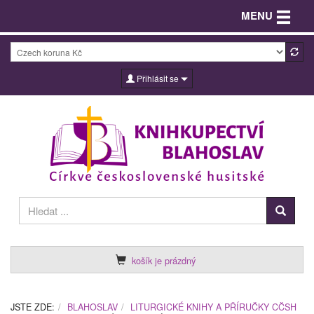
Toggle n
MENU
Přihlásit se
košík je prázdný
JSTE ZDE:
BLAHOSLAV
LITURGICKÉ KNIHY A PŘÍRUČKY CČSH