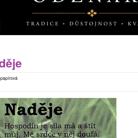
děje
 papírová