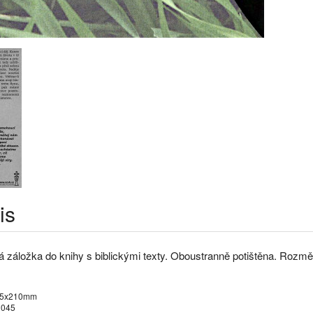
is
á záložka do knihy s biblickými texty. Oboustranně potištěna. Rozm
5x210mm
045