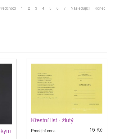
Předchozí
1
2
3
4
5
6
7
Následující
Konec
Křestní list - žlutý
15 Kč
ským
Prodejní cena