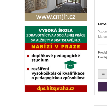
Miros
Vzpomí
Matouš
Prodej
Prode