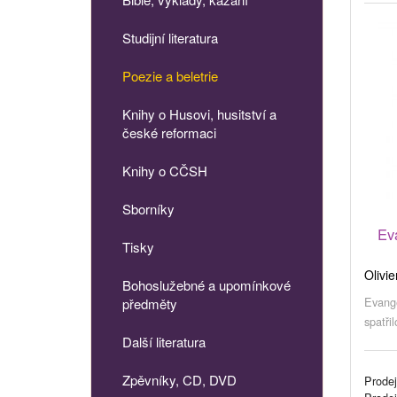
Studijní literatura
Poezie a beletrie
Knihy o Husovi, husitství a
české reformaci
Knihy o CČSH
Sborníky
Ev
Tisky
Olivie
Bohoslužebné a upomínkové
Evange
předměty
spatřil
Další literatura
Zpěvníky, CD, DVD
Prodej