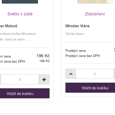
Světlo v jizbě
Zlatobílení
lav Matouš
Miroslav Vrána
nková knížka Miroslava
Sbírka básní
e, který ve svém ...
Prodejní cena
196 Kč
Prodejní cena bez DPH
ní cena
196 Kč
jní cena bez DPH