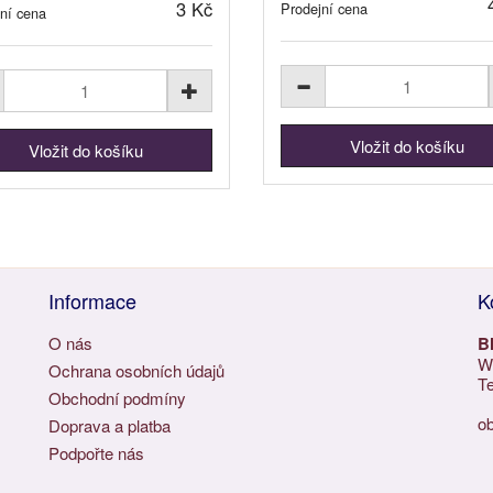
3 Kč
Prodejní cena
ní cena
Informace
K
O nás
B
Wu
Ochrana osobních údajů
Te
Obchodní podmíny
o
Doprava a platba
Podpořte nás