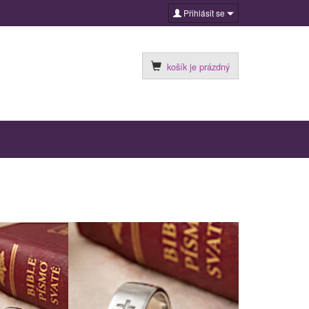
Přihlásit se
košík je prázdný