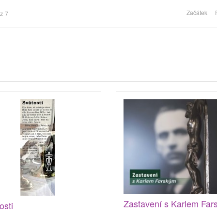
Začátek
z 7
Zastavení s Karlem Far
osti