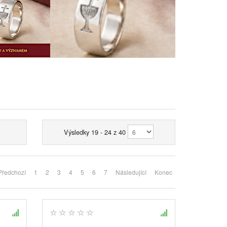
Výsledky 19 - 24 z 40
Předchozí
1
2
3
4
5
6
7
Následující
Konec