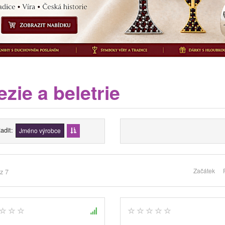
zie a beletrie
adit
Jméno výrobce
Začátek
z 7