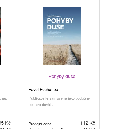
Pohyby duše
Pavel Pechanec
chází
Publikace je zamýšlena jako podpůrný
text pro devět ...
95 Kč
112 Kč
Prodejní cena
195 Kč
112 Kč