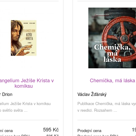
angelium Ježíše Krista v
Chemička, má láska
komiksu
r Drion
Václav Žďárský
lium Ježíše Krista v komiksu
Publikace Chemička, má láska vy
o světlo světa ...
v reedici. Rozsahem ...
595 Kč
1
ní cena
Prodejní cena
595 Kč