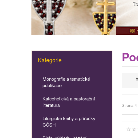
Poe
Kategorie
Monografie a tematické
Ř
publikace
Katechetická a pastorační
literatura
Strana 4 
Liturgické knihy a příručky
CČSH
Bible, výklady, kázání