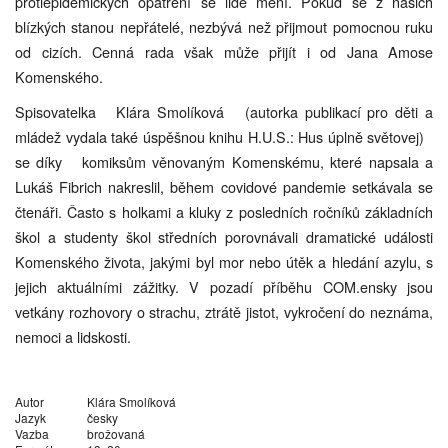
protiepidemických opatření se lidé mění. Pokud se z našich
blízkých stanou nepřátelé, nezbývá než přijmout pomocnou ruku
od cizích. Cenná rada však může přijít i od Jana Amose
Komenského.
Spisovatelka Klára Smolíková (autorka publikací pro děti a
mládež vydala také úspěšnou knihu H.U.S.: Hus úplně světovej)
se díky komiksům věnovaným Komenskému, které napsala a
Lukáš Fibrich nakreslil, během covidové pandemie setkávala se
čtenáři. Často s holkami a kluky z posledních ročníků základních
škol a studenty škol středních porovnávali dramatické události
Komenského života, jakými byl mor nebo útěk a hledání azylu, s
jejich aktuálními zážitky. V pozadí příběhu COM.ensky jsou
vetkány rozhovory o strachu, ztrátě jistot, vykročení do neznáma,
nemoci a lidskosti.
Autor
Klára Smolíková
Jazyk
česky
Vazba
brožovaná