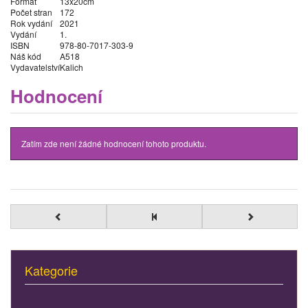
Formát
13x20cm
Počet stran
172
Rok vydání
2021
Vydání
1.
ISBN
978-80-7017-303-9
Náš kód
A518
Vydavatelství
Kalich
Hodnocení
Zatím zde není žádné hodnocení tohoto produktu.
Kategorie