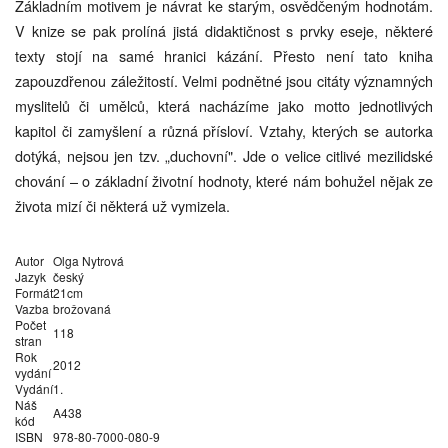
Základním motivem je návrat ke starým, osvědčeným hodnotám.
V knize se pak prolíná jistá didaktičnost s prvky eseje, některé
texty stojí na samé hranici kázání. Přesto není tato kniha
zapouzdřenou záležitostí. Velmi podnětné jsou citáty významných
myslitelů či umělců, která nacházíme jako motto jednotlivých
kapitol či zamyšlení a různá přísloví. Vztahy, kterých se autorka
dotýká, nejsou jen tzv. „duchovní". Jde o velice citlivé mezilidské
chování – o základní životní hodnoty, které nám bohužel nějak ze
života mizí či některá už vymizela.
Autor
Olga Nytrová
Jazyk
český
Formát
21cm
Vazba
brožovaná
Počet
118
stran
Rok
2012
vydání
Vydání
1.
Náš
A438
kód
ISBN
978-80-7000-080-9