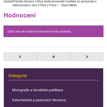
Vydala
Pražská diecéze Církve československé husitské ve spolupráci s
Náboženskou obcí CČSH v Praze 1 - Staré Město
Hodnocení
Zatím zde není žádné hodnocení tohoto produktu.
Kategorie
Monografie a tematické publikace
Katechetická a pastorační literatura