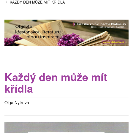
KAŽDÝ DEN MŮŽE MÍT KŘÍDLA
Každý den může mít
křídla
Olga Nytrová