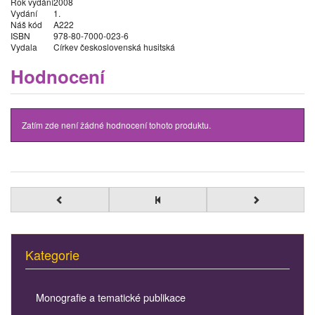
Rok vydání
2008
Vydání
1.
Náš kód
A222
ISBN
978-80-7000-023-6
Vydala
Církev československá husitská
Hodnocení
Zatím zde není žádné hodnocení tohoto produktu.
Kategorie
Monografie a tematické publikace