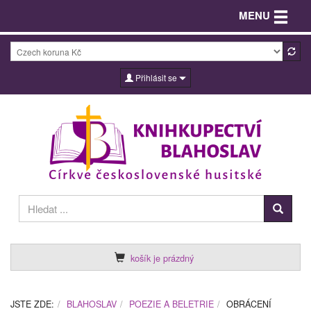
Toggle n
MENU
Přihlásit se
košík je prázdný
JSTE ZDE:
BLAHOSLAV
POEZIE A BELETRIE
OBRÁCENÍ