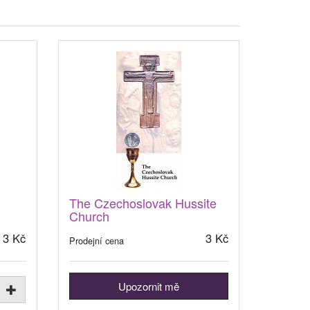
The Czechoslovak Hussite
Church
3 Kč
3 Kč
Prodejní cena
Upozornit mě