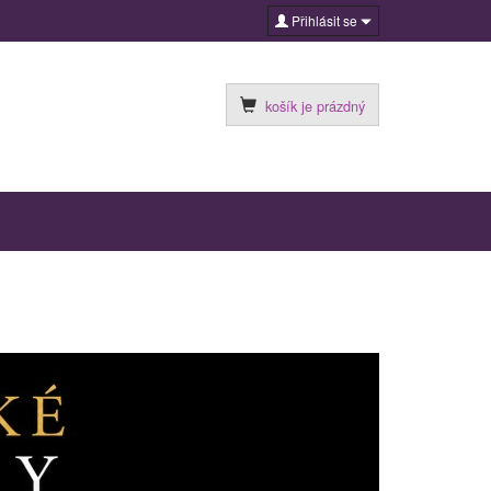
Přihlásit se
košík je prázdný