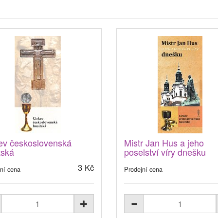
ev československá
Mistr Jan Hus a jeho
tská
poselství víry dnešku
3 Kč
ní cena
Prodejní cena