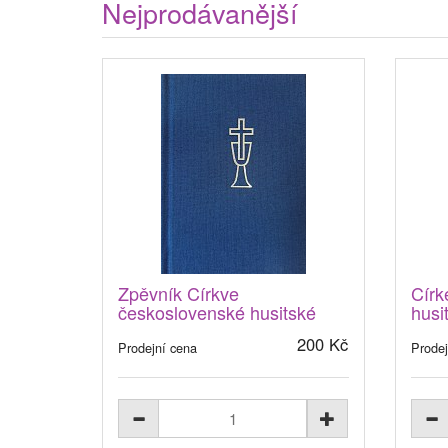
Nejprodávanější
Zpěvník Církve
Círk
československé husitské
husi
200 Kč
Prodejní cena
Prodej