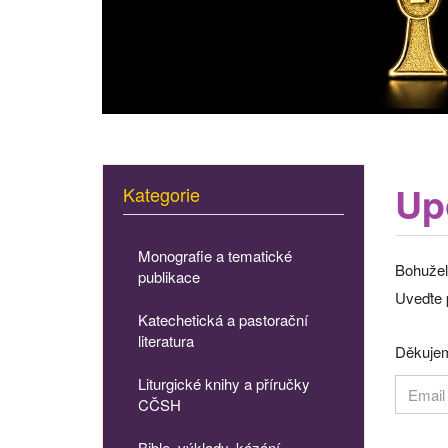
Up
Kategorie
Monografie a tematické
Bohužel
publikace
Uveďte p
Katechetická a pastorační
literatura
Děkujem
Liturgické knihy a příručky
CČSH
Bible, výklady, kázání