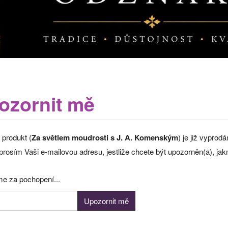
ozornit mě
 produkt (
Za světlem moudrosti s J. A. Komenským
) je již vyprod
rosím Vaši e-mailovou adresu, jestliže chcete být upozorněn(a), jak
e za pochopení...