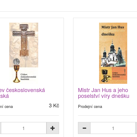
ev československá
Mistr Jan Hus a jeho
tská
poselství víry dnešku
3 Kč
ní cena
Prodejní cena