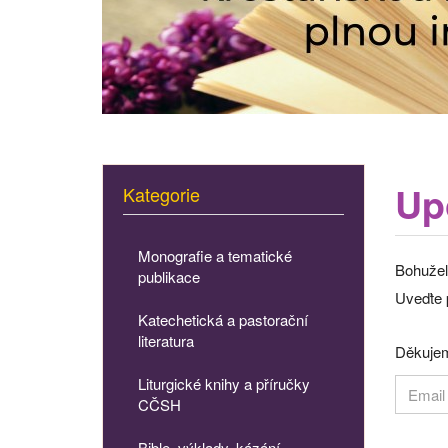
Up
Kategorie
Monografie a tematické
Bohužel
publikace
Uveďte p
Katechetická a pastorační
literatura
Děkujem
Liturgické knihy a příručky
CČSH
Bible, výklady, kázání