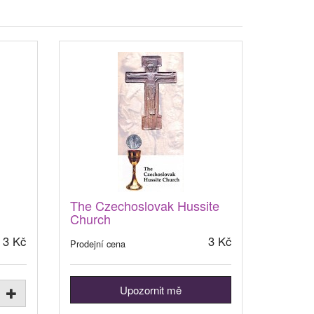
The Czechoslovak Hussite
Church
3 Kč
3 Kč
Prodejní cena
Upozornit mě