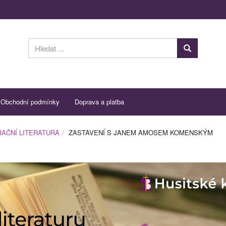
Obchodní podmínky
Doprava a platba
AČNÍ LITERATURA
ZASTAVENÍ S JANEM AMOSEM KOMENSKÝM