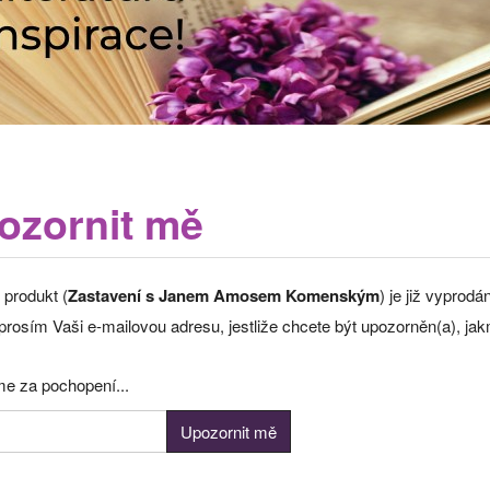
ozornit mě
 produkt (
Zastavení s Janem Amosem Komenským
) je již vyprod
rosím Vaši e-mailovou adresu, jestliže chcete být upozorněn(a), jak
e za pochopení...