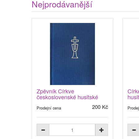
Nejprodávanější
Zpěvník Církve
Círk
československé husitské
husi
200 Kč
Prodejní cena
Prodej