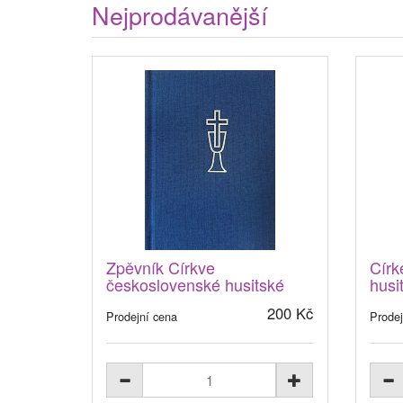
Nejprodávanější
Zpěvník Církve
Círk
československé husitské
husi
200 Kč
Prodejní cena
Prodej