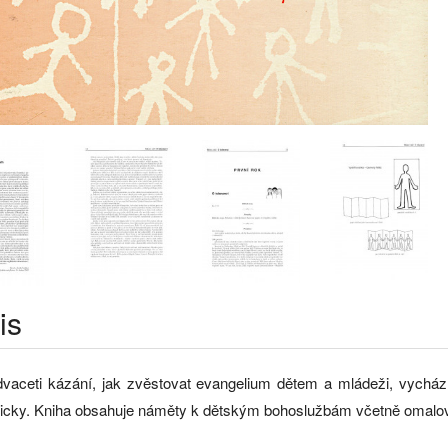
is
dvaceti kázání, jak zvěstovat evangelium dětem a mládeži, vycház
cky. Kniha obsahuje náměty k dětským bohoslužbám včetně omalov