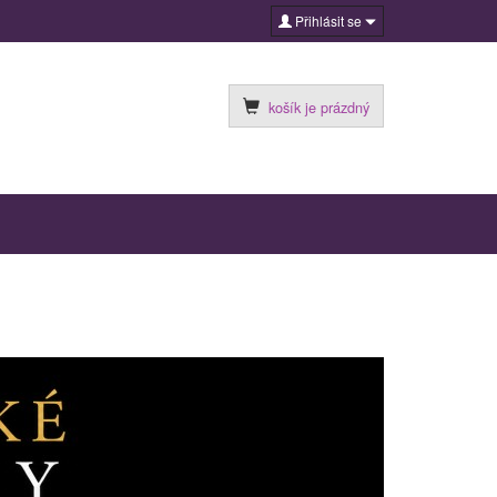
Přihlásit se
košík je prázdný