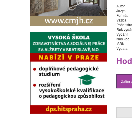
Autor
Jazyk
Formát
Vazba
Počet str
Rok vydá
Vydání
Náš kód
ISBN
Vydala
Hod
Zatím 