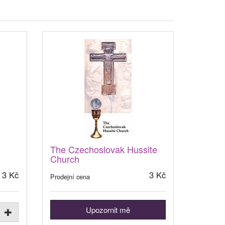
The Czechoslovak Hussite
Church
3 Kč
3 Kč
Prodejní cena
Upozornit mě