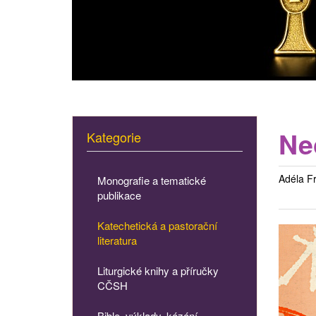
Nec
Kategorie
Adéla Fr
Monografie a tematické
publikace
Katechetická a pastorační
literatura
Liturgické knihy a příručky
CČSH
Bible, výklady, kázání