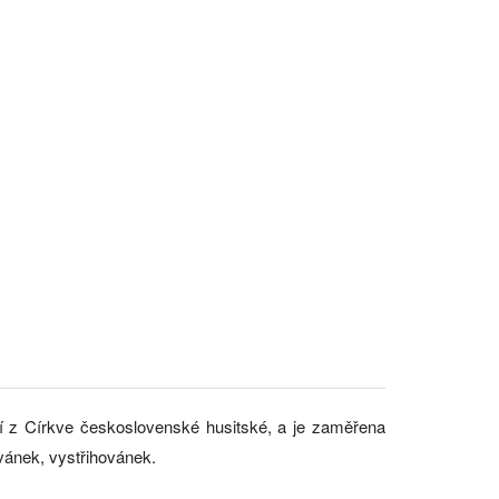
í z Církve československé husitské, a je zaměřena
ánek, vystřihovánek.