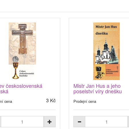
ev československá
Mistr Jan Hus a jeho
tská
poselství víry dnešku
3 Kč
ní cena
Prodejní cena