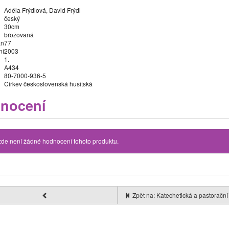
Adéla Frýdlová, David Frýdl
český
30cm
brožovaná
an
77
ní
2003
1.
A434
80-7000-936-5
Církev československá husitská
nocení
zde není žádné hodnocení tohoto produktu.
Zpět na: Katechetická a pastorační 