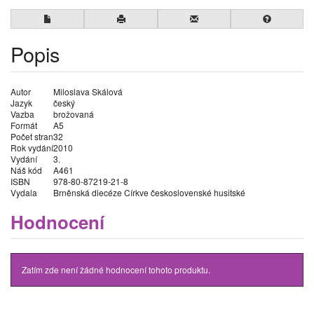
Popis
Autor
Miloslava Skálová
Jazyk
český
Vazba
brožovaná
Formát
A5
Počet stran
32
Rok vydání
2010
Vydání
3.
Náš kód
A461
ISBN
978-80-87219-21-8
Vydala
Brněnská diecéze Církve československé husitské
Hodnocení
Zatím zde není žádné hodnocení tohoto produktu.