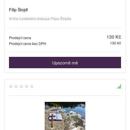
Filip Štojdl
Kniha husitského biskupa Filipa Štojdla.
130 Kč
Prodejní cena
130 Kč
Prodejní cena bez DPH
Upozornit mě