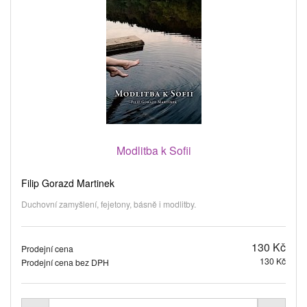
Modlitba k Sofii
Filip Gorazd Martinek
Duchovní zamyšlení, fejetony, básně i modlitby.
130 Kč
Prodejní cena
130 Kč
Prodejní cena bez DPH