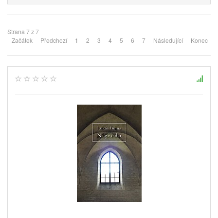
Strana 7 z 7
Začátek
Předchozí
1
2
3
4
5
6
7
Následující
Konec