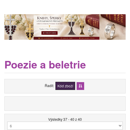
Poezie a beletrie
Řadit
Kód zboží
Výsledky 37 - 40 z 40