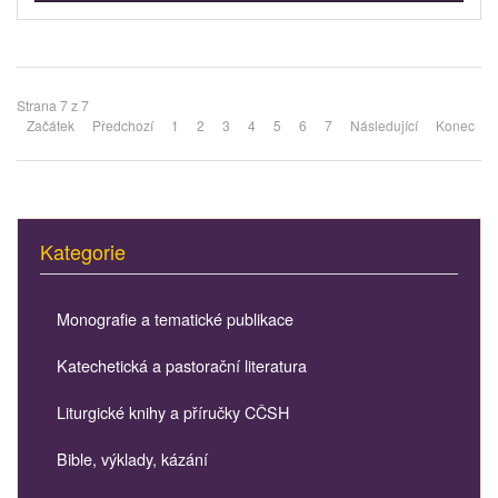
Strana 7 z 7
Začátek
Předchozí
1
2
3
4
5
6
7
Následující
Konec
Kategorie
Monografie a tematické publikace
Katechetická a pastorační literatura
Liturgické knihy a příručky CČSH
Bible, výklady, kázání