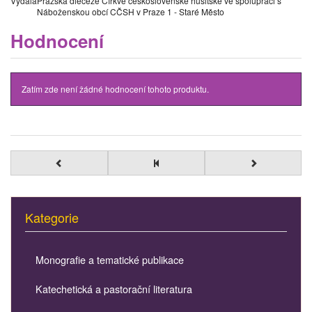
Vydala
Pražská diecéze Církve československé husitské ve spolupráci s
Náboženskou obcí CČSH v Praze 1 - Staré Město
Hodnocení
Zatím zde není žádné hodnocení tohoto produktu.
Kategorie
Monografie a tematické publikace
Katechetická a pastorační literatura