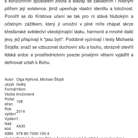
s konzumním způsobem života a stávají se základním i nosným
pilířem její existence, jimiž upevňuje vlastní identitu a totožnost.
Ponořit se do Kristova učení se tak pro ni stává hlubokým a
očistným zážitkem, který jí umožní v plné míře chápat skrze
křesťanské svědectví všeobjímající lásku, harmonii a mnohé další
jevy, jež přispívají k "jasu bytí". Podobně vyznívají i texty Michaela
Štojdla: snaží se vzbuzovat duchovní sílu a touhu, obrazně otevřít
lidská srdce a prostřednictvím poezie prostými větami vyjádřit a
definovat vztah k Bohu.
Autor
Olga Nytrová, Michael Štojdl
Jazyk
český
Formát
18cm
Vazba
brožovaná
Počet
108
stran
Rok
2014
vydání
Vydání
1.
Náš
A435
kód
ISBN
978-80-7000-100-4