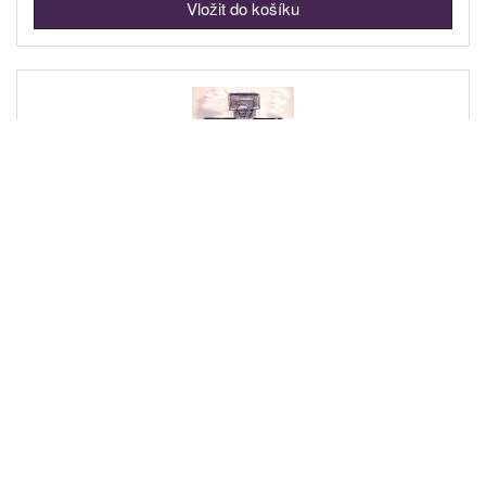
The Czechoslovak Hussite Church
3 Kč
Prodejní cena
Upozornit mě