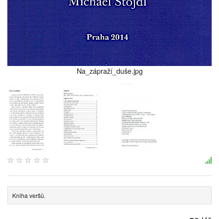
Na_zápraží_duše.jpg
Kniha veršů.