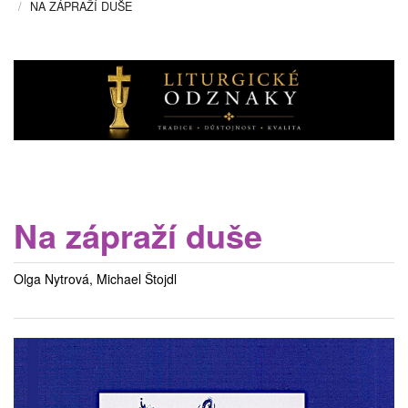
NA ZÁPRAŽÍ DUŠE
Na zápraží duše
Olga Nytrová, Michael Štojdl