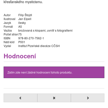
křesťanského mysticismu.
Autor
Filip Štojdl
Ilustroval
Jan Eipell
Jazyk
česky
Formát
A5
Vazba
brožovaná s klopami, uvnitř s fotografiemi
Počet stran
75
ISBN
978-80-270-7562-1
Náš kód
P001
Vydal
Institut Plzeňské diecéze CČSH
Hodnocení
Zatím zde není žádné hodnocení tohoto produktu.