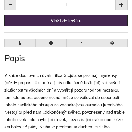
Popis
V knize duchovních úvah Filipa Štojdla se prolínají myšlenky
(někdy propastně strmé a jindy odlehčeně levitující) s drsnými
zkušenostmi všedních dní a vytvářejí pozoruhodnou mozaiku.I
ten, kdo autora osobně nezná, může se vciťovat do osobnosti
tohoto husitského biskupa se znepokojivou aureolou jurodivého.
Nestojí tu před námi „dokončený“ světec, povznesený nad trable
tohoto světa, ale chybující člověk, nezastírající své osobní krize
ani bolestné pády. Kniha je prodchnuta duchem civilního