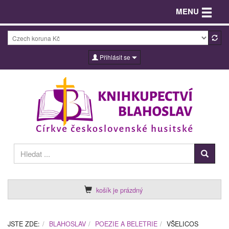
Toggle n
MENU
Přihlásit se
košík je prázdný
JSTE ZDE:
BLAHOSLAV
POEZIE A BELETRIE
VŠELICOS