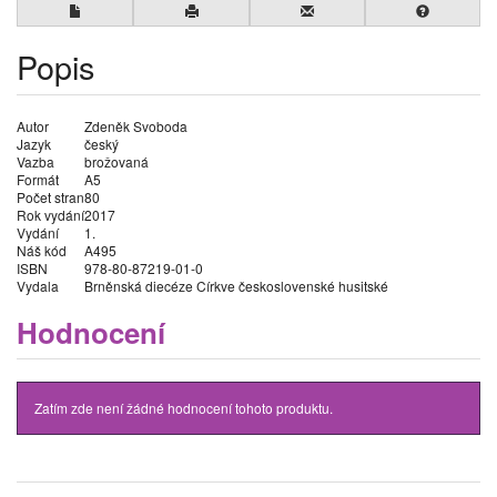
Popis
Autor
Zdeněk Svoboda
Jazyk
český
Vazba
brožovaná
Formát
A5
Počet stran
80
Rok vydání
2017
Vydání
1.
Náš kód
A495
ISBN
978-80-87219-01-0
Vydala
Brněnská diecéze Církve československé husitské
Hodnocení
Zatím zde není žádné hodnocení tohoto produktu.