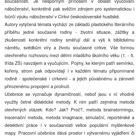
současnosti. Je nesporným přínosem v oblasti vyučování
náboženství, konkrétně pak svěžím zdrojem pro systematickou i
tvůrčí výuku náboženství v Církvi československé husitské.
Autory vytýčená témata vychází ze základů plastického literárního
příběhu jedné současné rodiny - životní situace, zážitky a
zkušenosti konkrétní rodiny směřují dál a výš k biblickému
námětu, svědkům víry a životu současné církve. Vše formou
otevřeného rozhovoru mezi dětmi mladšího školního věku (1. - 5.
třída ZŠ) navzájem a vyučujícím. Pojmy, ke kterým patří semínko,
kořeny, strom pak odpovídají i v každém tématu připomínané
rodině - společenské i církevní - a jejich půvabnému a zároveň
přirozenému propojení a prolnutí.
Učebnice se vyznačuje dynamičností, neboť jsou v ní vhodně
využity četné didaktické metody. K nim patří zejména metoda
otevřených otázek: Kdo? Jak? Proč?, metoda brainstormingu,
inscenační metoda, metoda imaginace, simulační, reportérské a
detektivní práce i v současnosti velice populární myšlenkové
mapy. Pracovní učebnice dává prostor i výtvarnému vyjádření či