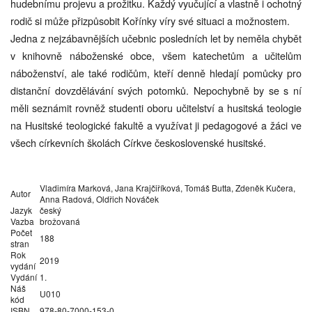
hudebnímu projevu a prožitku. Každý vyučující a vlastně i ochotný
rodič si může přizpůsobit Kořínky víry své situaci a možnostem.
Jedna z nejzábavnějších učebnic posledních let by neměla chybět
v knihovně náboženské obce, všem katechetům a učitelům
náboženství, ale také rodičům, kteří denně hledají pomůcky pro
distanční dovzdělávání svých potomků. Nepochybně by se s ní
měli seznámit rovněž studenti oboru učitelství a husitská teologie
na Husitské teologické fakultě a využívat ji pedagogové a žáci ve
všech církevních školách Církve československé husitské.
Vladimíra Marková, Jana Krajčiříková, Tomáš Butta, Zdeněk Kučera,
Autor
Anna Radová, Oldřich Nováček
Jazyk
český
Vazba
brožovaná
Počet
188
stran
Rok
2019
vydání
Vydání
1.
Náš
U010
kód
ISBN
978-80-7000-153-0