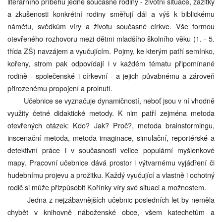
literárního příběhu jedné současné rodiny - životní situace, zážitky
a zkušenosti konkrétní rodiny směřují dál a výš k biblickému
námětu, svědkům víry a životu současné církve. Vše formou
otevřeného rozhovoru mezi dětmi mladšího školního věku (1. - 5.
třída ZŠ) navzájem a vyučujícím. Pojmy, ke kterým patří semínko,
kořeny, strom pak odpovídají i v každém tématu připomínané
rodině - společenské i církevní - a jejich půvabnému a zároveň
přirozenému propojení a prolnutí.
Učebnice se vyznačuje dynamičností, neboť jsou v ní vhodně
využity četné didaktické metody. K nim patří zejména metoda
otevřených otázek: Kdo? Jak? Proč?, metoda brainstormingu,
inscenační metoda, metoda imaginace, simulační, reportérské a
detektivní práce i v současnosti velice populární myšlenkové
mapy. Pracovní učebnice dává prostor i výtvarnému vyjádření či
hudebnímu projevu a prožitku. Každý vyučující a vlastně i ochotný
rodič si může přizpůsobit Kořínky víry své situaci a možnostem.
Jedna z nejzábavnějších učebnic posledních let by neměla
chybět v knihovně náboženské obce, všem katechetům a