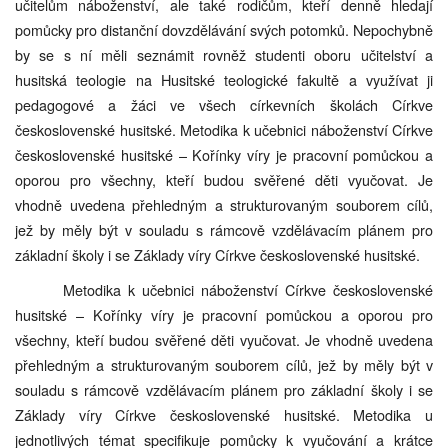
učitelům náboženství, ale také rodičům, kteří denně hledají
pomůcky pro distanční dovzdělávání svých potomků. Nepochybně
by se s ní měli seznámit rovněž studenti oboru učitelství a
husitská teologie na Husitské teologické fakultě a využívat ji
pedagogové a žáci ve všech církevních školách Církve
československé husitské. Metodika k učebnici náboženství Církve
československé husitské – Kořínky víry je pracovní pomůckou a
oporou pro všechny, kteří budou svěřené děti vyučovat. Je
vhodně uvedena přehledným a strukturovaným souborem cílů,
jež by měly být v souladu s rámcově vzdělávacím plánem pro
základní školy i se Základy víry Církve československé husitské.
Metodika k učebnici náboženství Církve československé
husitské – Kořínky víry je pracovní pomůckou a oporou pro
všechny, kteří budou svěřené děti vyučovat. Je vhodně uvedena
přehledným a strukturovaným souborem cílů, jež by měly být v
souladu s rámcově vzdělávacím plánem pro základní školy i se
Základy víry Církve československé husitské. Metodika u
jednotlivých témat specifikuje pomůcky k vyučování a krátce