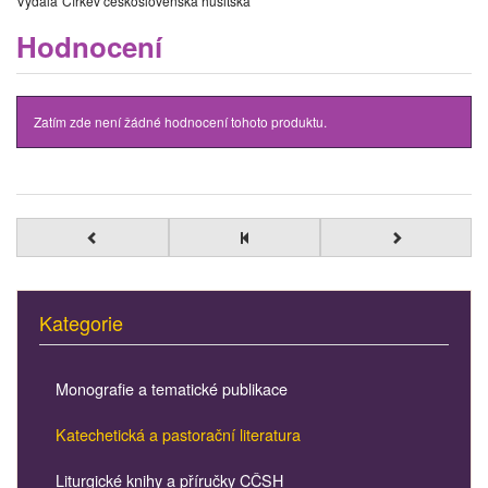
Vydala
Církev československá husitská
Hodnocení
Zatím zde není žádné hodnocení tohoto produktu.
Kategorie
Monografie a tematické publikace
Katechetická a pastorační literatura
Liturgické knihy a příručky CČSH