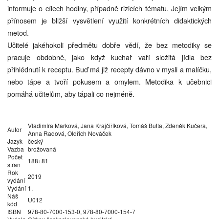
informuje o cílech hodiny, případně rizicích tématu. Jejím velkým
přínosem je bližší vysvětlení využití konkrétních didaktických
metod.
Učitelé jakéhokoli předmětu dobře vědí, že bez metodiky se
pracuje obdobně, jako když kuchař vaří složitá jídla bez
přihlédnutí k receptu. Buď má již recepty dávno v mysli a malíčku,
nebo tápe a tvoří pokusem a omylem. Metodika k učebnici
pomáhá učitelům, aby tápali co nejméně.
Vladimíra Marková, Jana Krajčiříková, Tomáš Butta, Zdeněk Kučera,
Autor
Anna Radová, Oldřich Nováček
Jazyk
český
Vazba
brožovaná
Počet
188+81
stran
Rok
2019
vydání
Vydání
1.
Náš
U012
kód
ISBN
978-80-7000-153-0, 978-80-7000-154-7