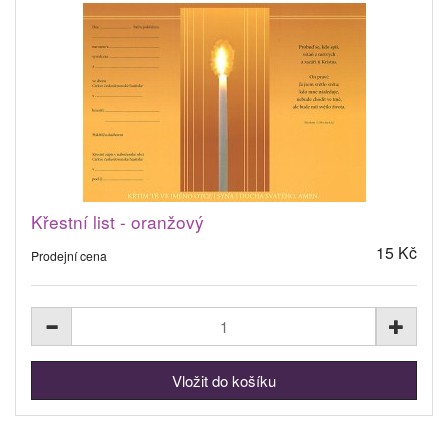
Křestní list - oranžový
15 Kč
Prodejní cena