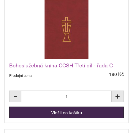
Bohoslužebná kniha CČSH Třetí díl - řada C
180 Kč
Prodejní cena