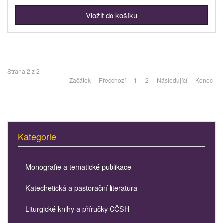
Strana 2 z 2
Začátek
Předchozí
1
2
Následující
Konec
Kategorie
Monografie a tematické publikace
Katechetická a pastorační literatura
Liturgické knihy a příručky CČSH