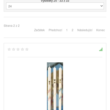
Výsledky 25 - 33 z 33
Strana 2 z 2
Začátek
Předchozí
1
2
Následující
Konec