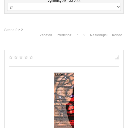
Výsledky 25 - 33 z 33
Strana 2 z 2
Začátek
Předchozí
1
2
Následující
Konec