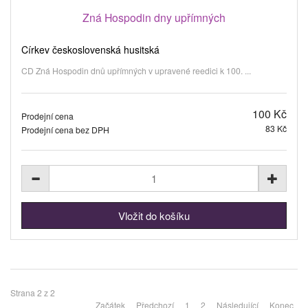
Zná Hospodin dny upřímných
Církev československá husitská
CD Zná Hospodin dnů upřímných v upravené reedici k 100. ...
100 Kč
Prodejní cena
83 Kč
Prodejní cena bez DPH
Strana 2 z 2
Začátek
Předchozí
1
2
Následující
Konec