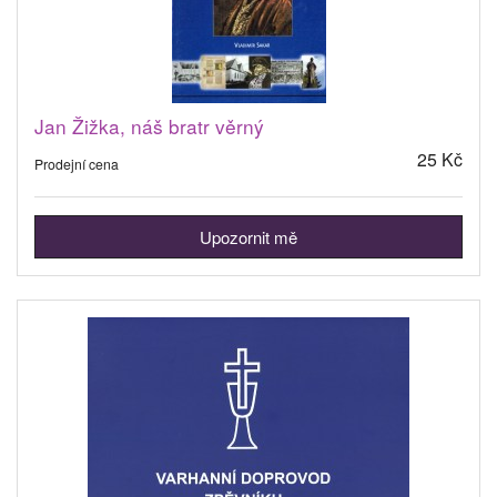
Jan Žižka, náš bratr věrný
25 Kč
Prodejní cena
Upozornit mě