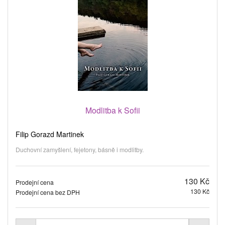
Modlitba k Sofii
Filip Gorazd Martinek
Duchovní zamyšlení, fejetony, básně i modlitby.
130 Kč
Prodejní cena
130 Kč
Prodejní cena bez DPH