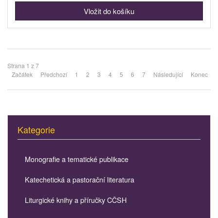
Strana 1 z 7
Začátek
Předchozí
1
2
3
4
5
6
7
Následující
Konec
Kategorie
Monografie a tematické publikace
Katechetická a pastorační literatura
Liturgické knihy a příručky CČSH