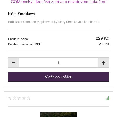
COM.ensky - kratičká zpráva o covidovém nakažení
Klára Smolíková
Publikace Com.ensky spisovatelky Kláry Smolíkové s kresbami ...
229 Kč
Prodejní cena
229 Kč
Prodejní cena bez DPH