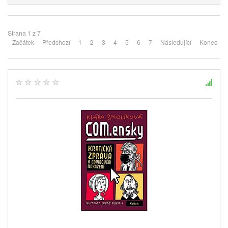
Strana 1 z 7
Začátek
Předchozí
1
2
3
4
5
6
7
Následující
Konec