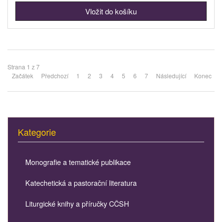
Strana 1 z 7
Začátek
Předchozí
1
2
3
4
5
6
7
Následující
Konec
Kategorie
Monografie a tematické publikace
Katechetická a pastorační literatura
Liturgické knihy a příručky CČSH