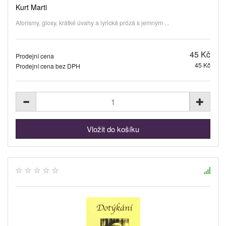
Kurt Marti
Aforismy, glosy, krátké úvahy a lyrická prózá s jemným ...
45 Kč
Prodejní cena
45 Kč
Prodejní cena bez DPH