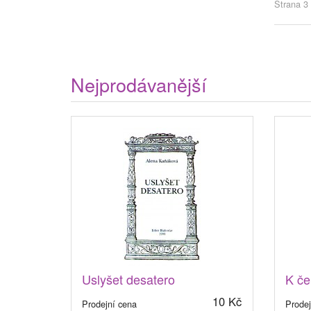
Strana 3 
Nejprodávanější
Uslyšet desatero
K če
10 Kč
Prodejní cena
Prodej