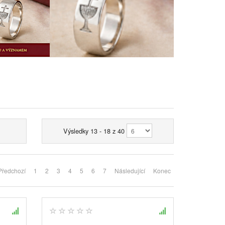
Výsledky 13 - 18 z 40
Předchozí
1
2
3
4
5
6
7
Následující
Konec