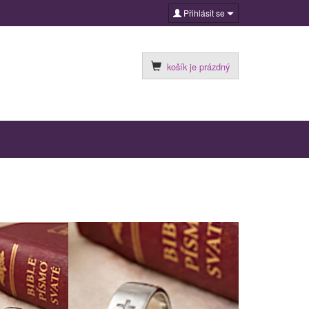
Přihlásit se
košík je prázdný