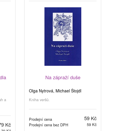
dla
Na zápraží duše
Olga Nytrová, Michael Štojdl
ah a
Kniha veršů.
59 Kč
Prodejní cena
79 Kč
59 Kč
Prodejní cena bez DPH
79 Kč