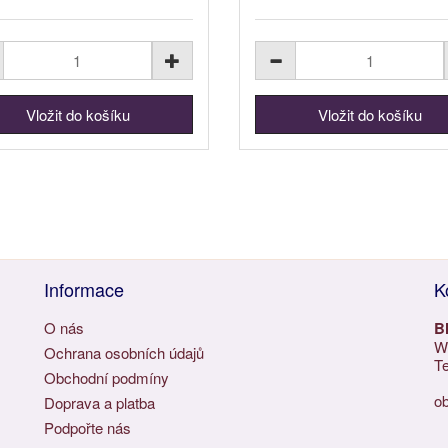
Informace
K
O nás
B
Wu
Ochrana osobních údajů
Te
Obchodní podmíny
o
Doprava a platba
Podpořte nás