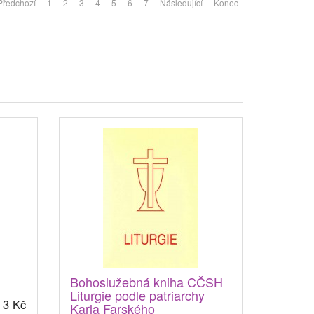
Předchozí
1
2
3
4
5
6
7
Následující
Konec
Bohoslužebná kniha CČSH
Liturgie podle patriarchy
3 Kč
Karla Farského