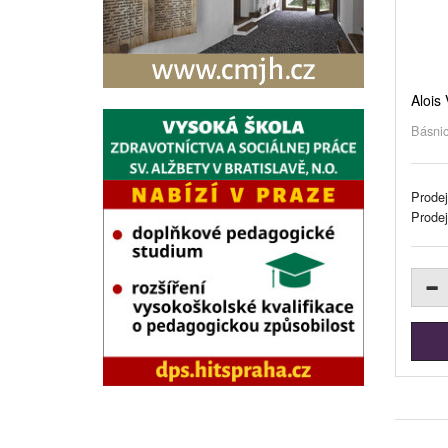
Alois
Básnic
Prodej
Prode