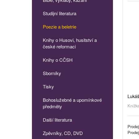
Studijní literatura
Poezie a beletrie
Knihy o Husovi, husitství a
české reformaci
Knihy o CČSH
Sborníky
Tisky
Lukáš
Bohoslužebné a upomínkové
Knížka
předměty
Další literatura
Prodej
Prode
Zpěvníky, CD, DVD