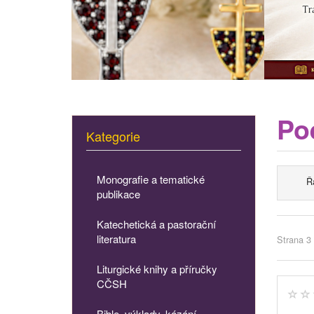
Poe
Kategorie
Monografie a tematické
Ř
publikace
Katechetická a pastorační
literatura
Strana 3 
Liturgické knihy a příručky
CČSH
Bible, výklady, kázání