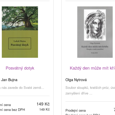
Posvátný dotyk
Každý den může mít kří
 Jan Bujna
Olga Nytrová
 nás zavede do Svaté země...
Soubor sloupků, kratších próz, úv
zamyšlení dříve ...
149 Kč
ní cena
149 Kč
jní cena bez DPH
Prodejní cena