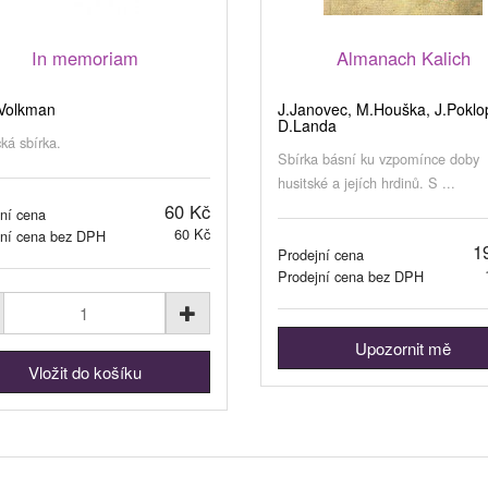
In memoriam
Almanach Kalich
 Volkman
J.Janovec, M.Houška, J.Poklo
D.Landa
ká sbírka.
Sbírka básní ku vzpomínce doby
husitské a jejích hrdinů. S ...
60 Kč
ní cena
60 Kč
jní cena bez DPH
1
Prodejní cena
Prodejní cena bez DPH
Upozornit mě