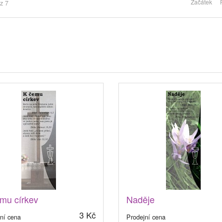
Začátek
z 7
mu církev
Naděje
3 Kč
ní cena
Prodejní cena