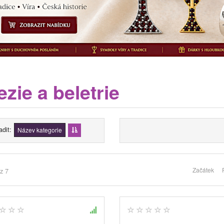
zie a beletrie
adit
Název kategorie
Začátek
z 7